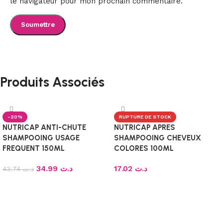
le navigateur pour mon prochain commentaire.
Produits Associés
-20%
RUPTURE DE STOCK
NUTRICAP ANTI-CHUTE
NUTRICAP APRES
SHAMPOOING USAGE
SHAMPOOING CHEVEUX
FREQUENT 150ML
COLORES 100ML
34.99
د.ت
17.02
د.ت
43.74
د.ت
Ajouter au panier
Lire la suite