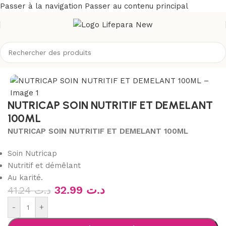
Passer à la navigation
Passer au contenu principal
Accueil
/
Boutique
/
Divers
NUTRICAP SOIN NUTRITIF ET DEMELANT
100ML
NUTRICAP SOIN NUTRITIF ET DEMELANT 100ML
Soin Nutricap
Nutritif et démêlant
Au karité.
32.99
د.ت
41.24
د.ت
-
+