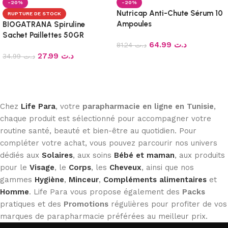
-20%
-20%
Nutricap Anti-Chute Sérum 10
RUPTURE DE STOCK
Ampoules
BIOGATRANA Spiruline
Sachet Paillettes 50GR
64.99
د.ت
81.24
د.ت
27.99
د.ت
34.99
د.ت
Ajouter au panier
Lire la suite
Chez
Life Para
, votre
parapharmacie en ligne en Tunisie
,
chaque produit est sélectionné pour accompagner votre
routine santé, beauté et bien-être au quotidien. Pour
compléter votre achat, vous pouvez parcourir nos univers
dédiés aux
Solaires
, aux soins
Bébé et maman
, aux produits
pour le
Visage
, le
Corps
, les
Cheveux
, ainsi que nos
gammes
Hygiène
,
Minceur
,
Compléments alimentaires
et
Homme
. Life Para vous propose également des
Packs
pratiques et des
Promotions
régulières pour profiter de vos
marques de parapharmacie préférées au meilleur prix.