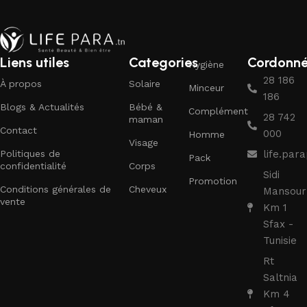
Liens utiles
Categories
Cordonn
Hygiène
28 186
À propos
Solaire
Minceur
186
Blogs & Actualités
Bébé &
Complément
28 742
maman
Contact
000
Homme
Visage
Politiques de
life.pa
Pack
confidentialité
Corps
Sidi
Promotion
Conditions générales de
Cheveux
Mansour
vente
Km 1
Sfax -
Tunisie
Rt
Saltnia
Km 4