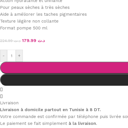
Action hydratante et unifiante
Pour peaux sèches à très sèches
Aide à améliorer les taches pigmentaires
Texture légère non collante
Format pompe 500 ml
179.99
د.ت
224.99
د.ت
-
+
Livraison
Livraison à domicile partout en Tunisie à 8 DT.
Votre commande est confirmée par téléphone puis livrée s
Le paiement se fait simplement
à la livraison
.