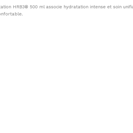
on HRB3® 500 ml associe hydratation intense et soin unifia
onfortable.