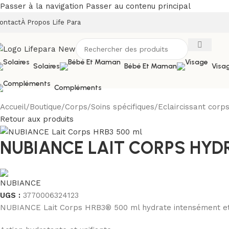
Passer à la navigation
Passer au contenu principal
ontact
À Propos Life Para
Solaires
Bébé Et Maman
Visa
Compléments
Accueil
/
Boutique
/
Corps
/
Soins spécifiques
/
Eclaircissant corp
Retour aux produits
NUBIANCE LAIT CORPS HYD
UGS :
3770006324123
NUBIANCE Lait Corps HRB3® 500 ml hydrate intensément et a