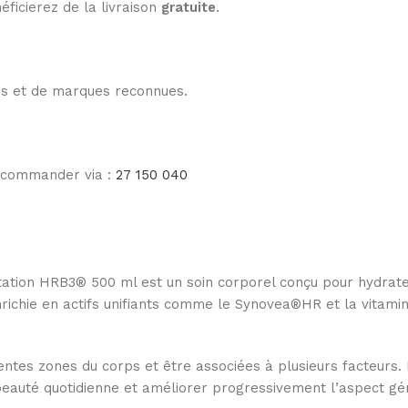
éficierez de la livraison
gratuite
.
les et de marques reconnues.
e commander via :
27 150 040
tion HRB3® 500 ml est un soin corporel conçu pour hydrater
ichie en actifs unifiants comme le Synovea®HR et la vitamine
rentes zones du corps et être associées à plusieurs facteur
 beauté quotidienne et améliorer progressivement l’aspect gé