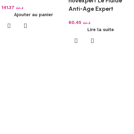
novexpert Le Fluide
141.37
د.ت
Anti-Age Expert
Ajouter au panier
60.45
د.ت
Lire la suite