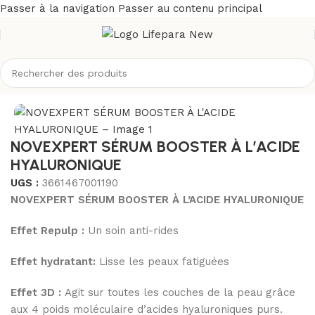
Passer à la navigation
Passer au contenu principal
outique
/
Visage
/
Soins anti-âge et anti-rides
/
Sérum Anti-âge
NOVEXPERT SÉRUM BOOSTER À L’ACIDE
HYALURONIQUE
UGS :
3661467001190
NOVEXPERT SÉRUM BOOSTER À L’ACIDE HYALURONIQUE
Effet Repulp :
Un soin anti-rides
Effet hydratant:
Lisse les peaux fatiguées
Effet 3D :
Agit sur toutes les couches de la peau grâce
aux 4 poids moléculaire d’acides hyaluroniques purs.