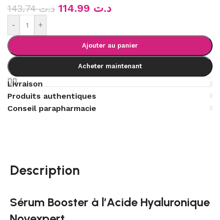
114.99
د.ت
143.74
د.ت
-
+
Ajouter au panier
Acheter maintenant
Livraison
Produits authentiques
Conseil parapharmacie
Description
Sérum Booster à l’Acide Hyaluronique
Novexpert