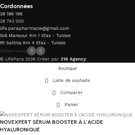
Cordonnées
28 186 186
28 742 000
life.parapharmacie@gmail.com
Sidi Mansour Km 1 Sfax - Tunisie
Rt Saltnia Km 4 Sfax - Tunisie
Suivez-nous
© LifePara 2026 Créer par
216 Agency
Boutique
Liste de souhaits
Comparer
Panier
NOVEXPERT SÉRUM BOOSTER À L’ACIDE
HYALURONIQUE