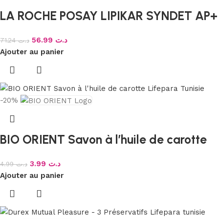
LA ROCHE POSAY LIPIKAR SYNDET AP
56.99
د.ت
71.24
د.ت
Ajouter au panier
-20%
BIO ORIENT Savon à l’huile de carotte
3.99
د.ت
4.99
د.ت
Ajouter au panier