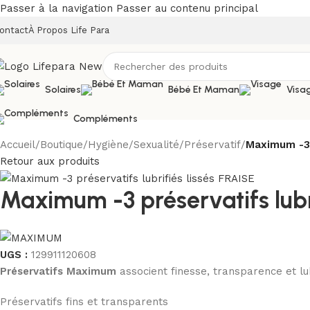
Passer à la navigation
Passer au contenu principal
ontact
À Propos Life Para
Solaires
Bébé Et Maman
Visa
Compléments
Accueil
/
Boutique
/
Hygiène
/
Sexualité
/
Préservatif
/
Maximum -3 p
Retour aux produits
Maximum -3 préservatifs lubr
UGS :
129911120608
Préservatifs Maximum
associent finesse, transparence et lub
Préservatifs fins et transparents