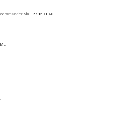
e commander via :
27 150 040
5ML
.