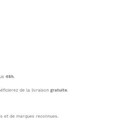
ous
48h
.
éficierez de la livraison
gratuite
.
les et de marques reconnues.