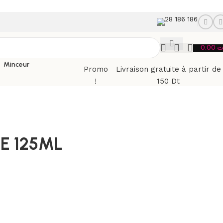
28 186 186
0.00
ت
Minceur
Promo
Livraison gratuite à partir de
!
150 Dt
E 125ML