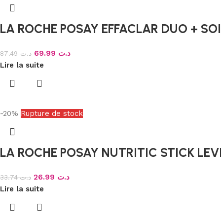
LA ROCHE POSAY EFFACLAR DUO + SO
69.99
د.ت
87.49
د.ت
Lire la suite
-20%
Rupture de stock
LA ROCHE POSAY NUTRITIC STICK LEV
26.99
د.ت
33.74
د.ت
Lire la suite