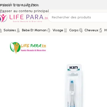
ontact
À Propos Life Para
Passer à la navigation
Passer au contenu principal
Solaires
Bébé Et Maman
Visage
Corps
Cheveux
H
Accueil
/
Boutique
/
Hygiène
/
Soins buccodentaires
/
Brosses à