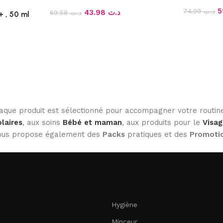
74.99
د.ت
43.98
د.ت
69.58
د.ت
 , 50 ml
haque produit est sélectionné pour accompagner votre routine
laires
, aux soins
Bébé et maman
, aux produits pour le
Visag
 vous propose également des
Packs
pratiques et des
Promoti
Hygiène
Minceur