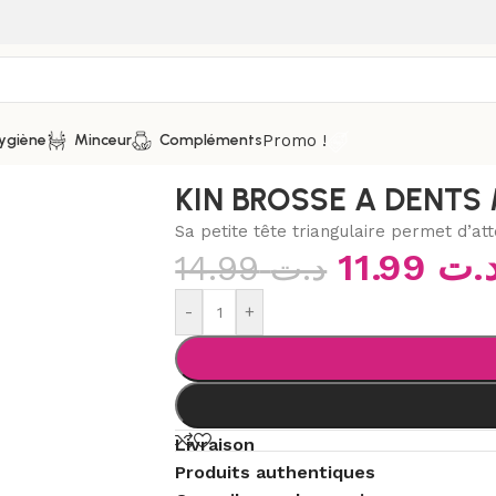
Promo !
ygiène
Minceur
Compléments
 dents
/
KIN BROSSE A DENTS MEDIUM
KIN BROSSE A DENTS
Sa petite tête triangulaire permet d’atte
11.99
.ت
14.99
د.ت
-
+
Livraison
Produits authentiques