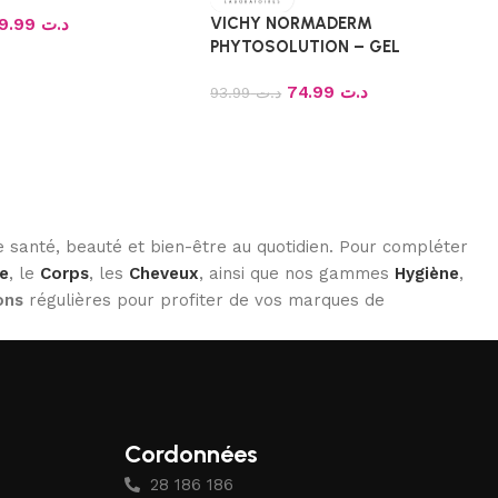
VICHY NORMADERM
59.99
د.ت
PHYTOSOLUTION – GEL
PURIFIANT INTENSE 400ML
74.99
د.ت
93.99
د.ت
 santé, beauté et bien-être au quotidien. Pour compléter
e
, le
Corps
, les
Cheveux
, ainsi que nos gammes
Hygiène
,
ons
régulières pour profiter de vos marques de
Cordonnées
28 186 186