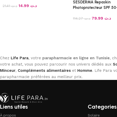
SESDERMA Repaskin
14.99
د.ت
21.41
د.ت
Photoprotecteur SPF 50+
79.99
د.ت
114.27
د.ت
Chez
Life Para
, votre
parapharmacie en ligne en Tunisie
, c
votre achat, vous pouvez parcourir nos univers dédiés aux
So
Minceur
,
Compléments alimentaires
et
Homme
. Life Para
parapharmacie préférées au meilleur prix.
Liens utiles
Categories
À propos
Solaire