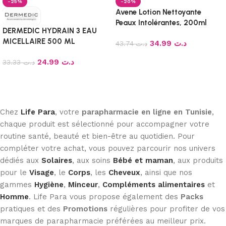
-25%
-20%
Avene Lotion Nettoyante
Peaux Intolérantes, 200ml
DERMEDIC HYDRAIN 3 EAU
MICELLAIRE 500 ML
34.99
د.ت
43.74
د.ت
Ajouter au panier
24.99
د.ت
33.33
د.ت
Ajouter au panier
Chez
Life Para
, votre
parapharmacie en ligne en Tunisie
,
chaque produit est sélectionné pour accompagner votre
routine santé, beauté et bien-être au quotidien. Pour
compléter votre achat, vous pouvez parcourir nos univers
dédiés aux
Solaires
, aux soins
Bébé et maman
, aux produits
pour le
Visage
, le
Corps
, les
Cheveux
, ainsi que nos
gammes
Hygiène
,
Minceur
,
Compléments alimentaires
et
Homme
. Life Para vous propose également des
Packs
pratiques et des
Promotions
régulières pour profiter de vos
marques de parapharmacie préférées au meilleur prix.