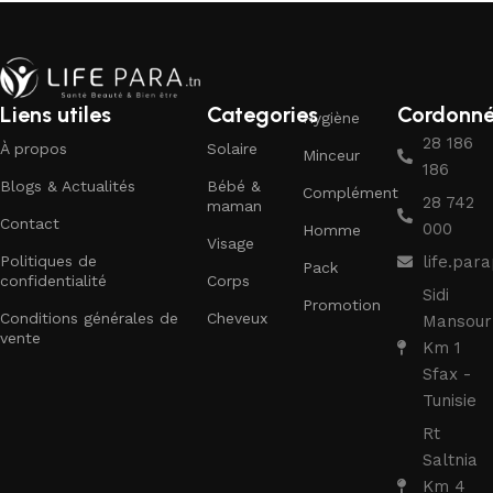
Liens utiles
Categories
Cordonn
Hygiène
28 186
À propos
Solaire
Minceur
186
Blogs & Actualités
Bébé &
Complément
28 742
maman
Contact
000
Homme
Visage
Politiques de
life.pa
Pack
confidentialité
Corps
Sidi
Promotion
Conditions générales de
Cheveux
Mansour
vente
Km 1
Sfax -
Tunisie
Rt
Saltnia
Km 4