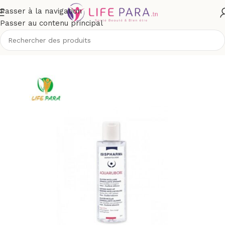
Passer à la navigation
Passer au contenu principal
isage
/
Démaquillants, nettoyants visage
/
Eau, tonique, lotion