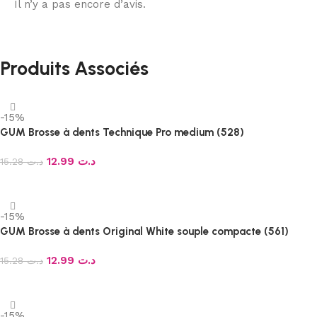
Il n’y a pas encore d’avis.
Produits Associés
-15%
GUM Brosse à dents Technique Pro medium (528)
12.99
د.ت
15.28
د.ت
Ajouter au panier
-15%
GUM Brosse à dents Original White souple compacte (561)
12.99
د.ت
15.28
د.ت
Ajouter au panier
-15%