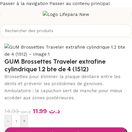
Passer à la navigation
Passer au contenu principal
/
Soins buccodentaires
/
Fil dentaire, brossette & accessoires
GUM Brossettes Traveler extrafine
cylindrique 1.2 bte de 4 (1512)
Brossettes pour éliminer la plaque dentaire entre les
dents et prévenir les problèmes de gencives.
Ambulatoire : le capuchon sert de manche pour mieux
accéder aux zones postérieures.
11.99
د.ت
14.99
د.ت
-
+