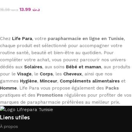
13.99
د.ت
16.98
د.ت
Ajouter au panier
Chez
Life Para
, votre
parapharmacie en ligne en Tunisie
,
chaque produit est sélectionné pour accompagner votre
routine santé, beauté et bien-être au quotidien. Pour
compléter votre achat, vous pouvez parcourir nos univers
dédiés aux
Solaires
, aux soins
Bébé et maman
, aux produits
pour le
Visage
, le
Corps
, les
Cheveux
, ainsi que nos
gammes
Hygiène
,
Minceur
,
Compléments alimentaires
et
Homme
. Life Para vous propose également des
Packs
pratiques et des
Promotions
régulières pour profiter de vos
marques de parapharmacie préférées au meilleur prix.
Liens utiles
À propos