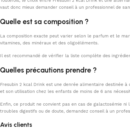
Toutefois, le choix entre Fresubin 2 kcal Drink et une alterna
vaut donc mieux demander conseil à un professionnel de san
Quelle est sa composition ?
La composition exacte peut varier selon le parfum et le marc
vitamines, des minéraux et des oligoéléments.
Il est recommandé de vérifier la liste complète des ingrédient
Quelles précautions prendre ?
Fresubin 2 kcal Drink est une denrée alimentaire destinée à d
et son utilisation chez les enfants de moins de 6 ans nécessi
Enfin, ce produit ne convient pas en cas de galactosémie ni l
troubles digestifs ou de doute, demandez conseil à un profess
Avis clients