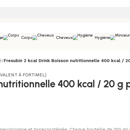
ge
Corps
Cheveux
Hygiène
é
/
Fresubin 2 kcal Drink Boisson nutritionnelle 400 kcal /
nutritionnelle 400 kcal / 20 g
hypercalorique et hyperprotéinée. Chaque bouteille de 200 m