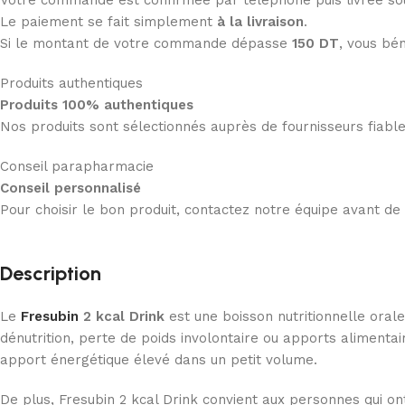
Votre commande est confirmée par téléphone puis livrée s
Le paiement se fait simplement
à la livraison
.
Si le montant de votre commande dépasse
150 DT
, vous bén
Produits authentiques
Produits 100% authentiques
Nos produits sont sélectionnés auprès de fournisseurs fiab
Conseil parapharmacie
Conseil personnalisé
Pour choisir le bon produit, contactez notre équipe avant d
Description
Le
Fresubin
2 kcal Drink
est une boisson nutritionnelle orale
dénutrition, perte de poids involontaire ou apports alimenta
apport énergétique élevé dans un petit volume.
De plus, Fresubin 2 kcal Drink convient aux personnes qui o