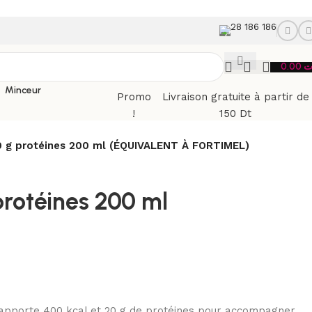
28 186 186
0.00
ت
Minceur
Promo
Livraison gratuite à partir de
!
150 Dt
 20 g protéines 200 ml (ÉQUIVALENT À FORTIMEL)
 protéines 200 ml
l apporte 400 kcal et 20 g de protéines pour accompagner