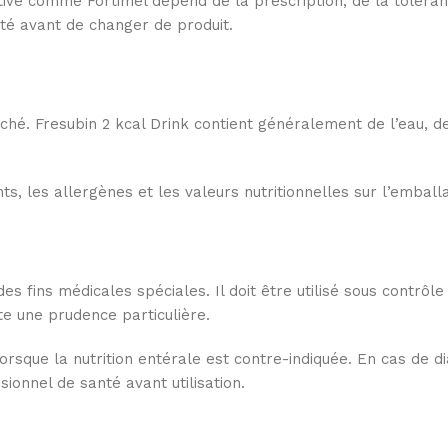
tive comme Fortimel dépend de la prescription, de la tolérance,
té avant de changer de produit.
hé. Fresubin 2 kcal Drink contient généralement de l’eau, des
s, les allergènes et les valeurs nutritionnelles sur l’emballag
es fins médicales spéciales. Il doit être utilisé sous contrôl
te une prudence particulière.
orsque la nutrition entérale est contre-indiquée. En cas de d
ionnel de santé avant utilisation.