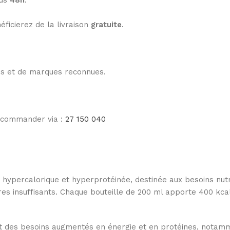
ous
48h
.
éficierez de la livraison
gratuite
.
les et de marques reconnues.
e commander via :
27 150 040
 hypercalorique et hyperprotéinée, destinée aux besoins nutri
ires insuffisants. Chaque bouteille de 200 ml apporte 400 kca
nt des besoins augmentés en énergie et en protéines, notamm