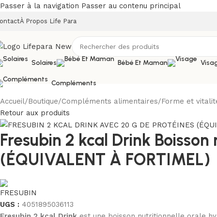
Passer à la navigation
Passer au contenu principal
ontact
À Propos Life Para
Solaires
Bébé Et Maman
Visa
Compléments
Accueil
/
Boutique
/
Compléments alimentaires
/
Forme et vitalit
Retour aux produits
Fresubin 2 kcal Drink Boisson 
(ÉQUIVALENT À FORTIMEL)
UGS :
4051895036113
Fresubin 2 kcal Drink
est une boisson nutritionnelle orale 