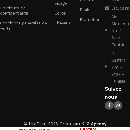
Visage
Politiques de
life.pa
Pack
confidentialité
Corps
Sidi
Promotion
Conditions générales de
Cheveux
Mansour
vente
Km 1
Sfax -
Tunisie
Rt
Saltnia
Km 4
Sfax -
Tunisie
Suivez-
nous
© LifePara 2026 Créer par
216 Agency
Rupture