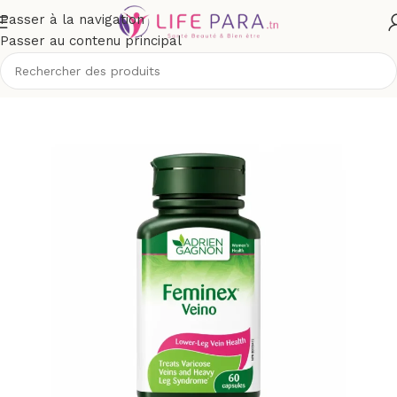
Passer à la navigation
Passer au contenu principal
ique
/
Compléments alimentaires
/
Santé
/
Circulation sanguine