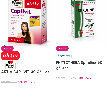
-20%
-20%
PHYTOTHERA Spiruline, 60
gélules
AKTIV CAPILVIT, 30 Gélules
23.99
د.ت
29.99
د.ت
31.99
د.ت
39.99
د.ت
Ajouter au panier
Ajouter au panier