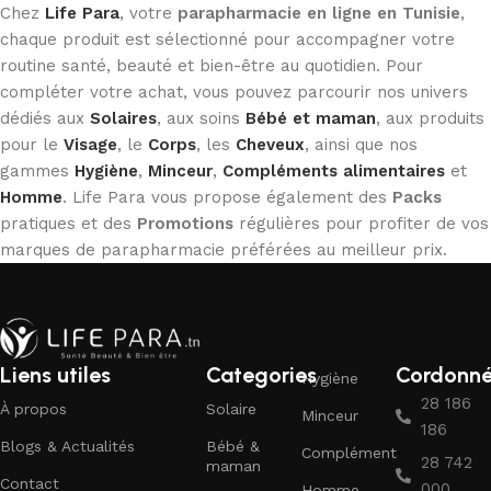
Chez
Life Para
, votre
parapharmacie en ligne en Tunisie
,
chaque produit est sélectionné pour accompagner votre
routine santé, beauté et bien-être au quotidien. Pour
compléter votre achat, vous pouvez parcourir nos univers
dédiés aux
Solaires
, aux soins
Bébé et maman
, aux produits
pour le
Visage
, le
Corps
, les
Cheveux
, ainsi que nos
gammes
Hygiène
,
Minceur
,
Compléments alimentaires
et
Homme
. Life Para vous propose également des
Packs
pratiques et des
Promotions
régulières pour profiter de vos
marques de parapharmacie préférées au meilleur prix.
Liens utiles
Categories
Cordonn
Hygiène
28 186
À propos
Solaire
Minceur
186
Blogs & Actualités
Bébé &
Complément
28 742
maman
Contact
000
Homme