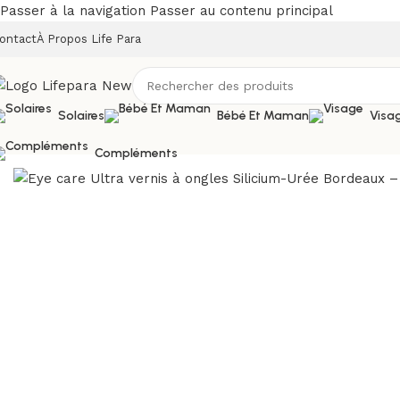
Passer à la navigation
Passer au contenu principal
ontact
À Propos Life Para
Solaires
Bébé Et Maman
Visa
Accueil
/
Boutique
/
Corps
/
Vernis à ongles
/
Eye care Ultra ve
Compléments