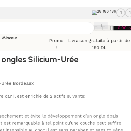
28 186 186
0.00
ت
Minceur
Promo
Livraison gratuite à partir de
!
150 Dt
Retour aux produits
à ongles Silicium-Urée
um-Urée Bordeaux
 car il est enrichie de 2 actifs suivants:
dessèchement et évite le développement d’un ongle épais
t est remarquable à tel point qu’une couche peut suffire.
 et insensible au choc.Il est sans paraben et sans toluène