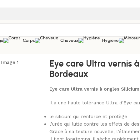
ge
Corps
Cheveux
Hygiène
rnis à ongles Silicium-Urée Bordeaux
Eye care Ultra vernis 
Bordeaux
Eye care Ultra vernis à ongles Silici
Il a une haute tolérance Ultra d’Eye care
le silicium qui renforce et protège
l’urée qui lutte contre les effets de 
Grâce à sa texture nouvelle, l’étalemen
Il tient longtemps, il sèche rapidement