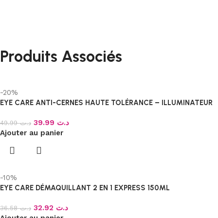
Produits Associés
-20%
EYE CARE ANTI-CERNES HAUTE TOLÉRANCE – ILLUMINATEUR
39.99
د.ت
49.99
د.ت
Ajouter au panier
-10%
EYE CARE DÉMAQUILLANT 2 EN 1 EXPRESS 150ML
32.92
د.ت
36.58
د.ت
Ajouter au panier