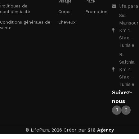
Visage
Pack
Politiques de
life.pa
confidentialité
Corps
Promotion
Sidi
Conditions générales de
Cheveux
Mansour
vente
Km 1
Sfax -
Tunisie
Rt
Saltnia
Km 4
Sfax -
Tunisie
Suivez-
nous
© LifePara 2026 Créer par
216 Agency