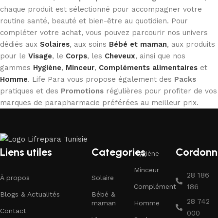
chaque produit est sélectionné pour accompagner votre
routine santé, beauté et bien-être au quotidien. Pour
compléter votre achat, vous pouvez parcourir nos univers
dédiés aux
Solaires
, aux soins
Bébé et maman
, aux produits
pour le
Visage
, le
Corps
, les
Cheveux
, ainsi que nos
gammes
Hygiène
,
Minceur
,
Compléments alimentaires
et
Homme
. Life Para vous propose également des
Packs
pratiques et des
Promotions
régulières pour profiter de vos
marques de parapharmacie préférées au meilleur prix.
Liens utiles
Categories
Cordonn
Hygiène
Minceur
28 186
À propos
Solaire
Complément
186
Blogs & Actualités
Bébé &
28 742
maman
Homme
Contact
000