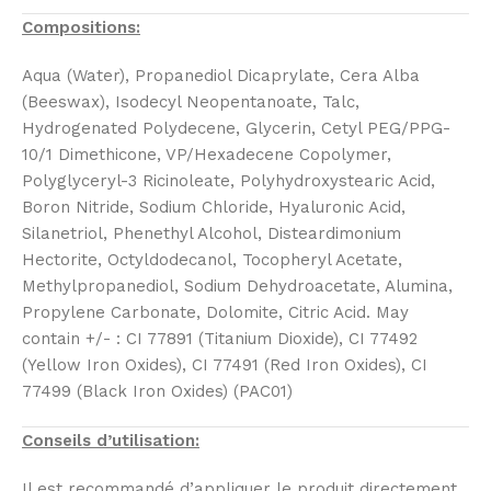
Compositions:
Aqua (Water), Propanediol Dicaprylate, Cera Alba
(Beeswax), Isodecyl Neopentanoate, Talc,
Hydrogenated Polydecene, Glycerin, Cetyl PEG/PPG-
10/1 Dimethicone, VP/Hexadecene Copolymer,
Polyglyceryl-3 Ricinoleate, Polyhydroxystearic Acid,
Boron Nitride, Sodium Chloride, Hyaluronic Acid,
Silanetriol, Phenethyl Alcohol, Disteardimonium
Hectorite, Octyldodecanol, Tocopheryl Acetate,
Methylpropanediol, Sodium Dehydroacetate, Alumina,
Propylene Carbonate, Dolomite, Citric Acid. May
contain +/- : CI 77891 (Titanium Dioxide), CI 77492
(Yellow Iron Oxides), CI 77491 (Red Iron Oxides), CI
77499 (Black Iron Oxides) (PAC01)
Conseils d’utilisation:
Il est recommandé d’appliquer le produit directement