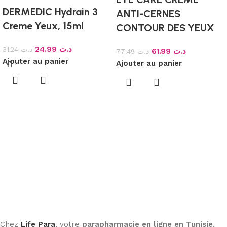
DERMEDIC Hydrain 3
ANTI-CERNES
Creme Yeux, 15ml
CONTOUR DES YEUX
24.99
د.ت
31.24
د.ت
61.99
د.ت
77.49
د.ت
Ajouter au panier
Ajouter au panier
Chez
Life Para
, votre
parapharmacie en ligne en Tunisie
,