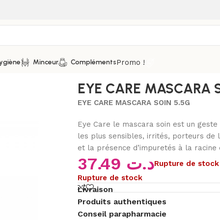
Promo !
ygiène
Minceur
Compléments
ASCARA SOIN 5.5G
EYE CARE MASCARA S
EYE CARE MASCARA SOIN 5.5G
Eye Care le mascara soin est un geste 
les plus sensibles, irrités, porteurs de 
et la présence d’impuretés à la racine 
37.49
د.ت
Rupture de stock
Rupture de stock
Livraison
Produits authentiques
Conseil parapharmacie