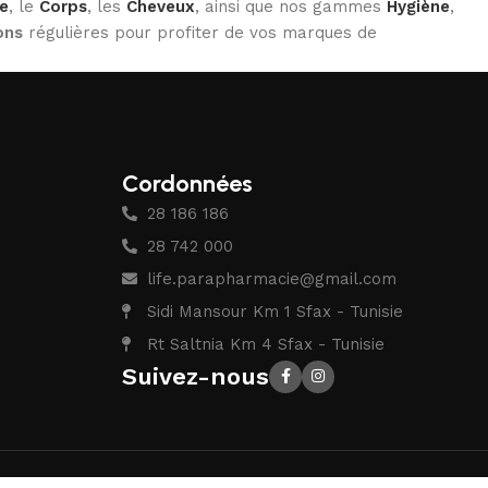
e
, le
Corps
, les
Cheveux
, ainsi que nos gammes
Hygiène
,
ons
régulières pour profiter de vos marques de
Cordonnées
28 186 186
28 742 000
life.parapharmacie@gmail.com
Sidi Mansour Km 1 Sfax - Tunisie
Rt Saltnia Km 4 Sfax - Tunisie
Suivez-nous