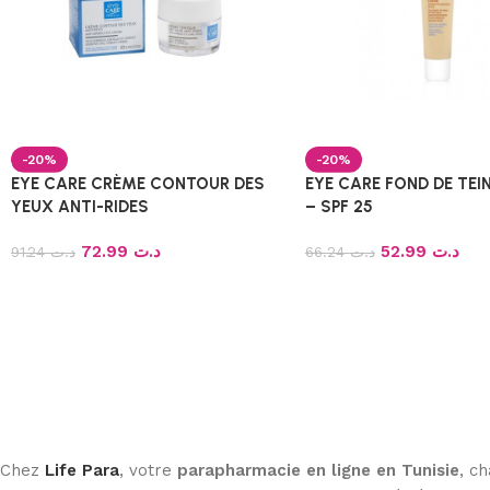
-20%
-20%
EYE CARE CRÈME CONTOUR DES
EYE CARE FOND DE TEI
YEUX ANTI-RIDES
– SPF 25
72.99
د.ت
52.99
د.ت
91.24
د.ت
66.24
د.ت
Chez
Life Para
, votre
parapharmacie en ligne en Tunisie
, c