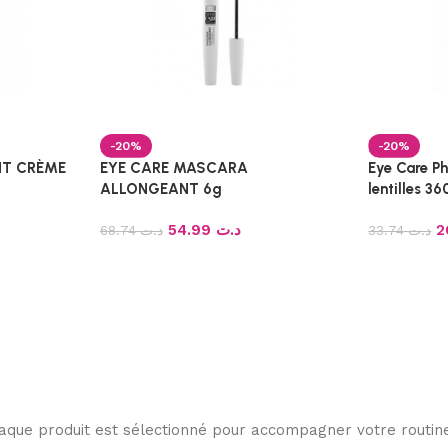
-20%
-20%
NT CRÈME
EYE CARE MASCARA
Eye Care P
ALLONGEANT 6g
lentilles 3
54.99
د.ت
68.74
د.ت
33.74
د.ت
haque produit est sélectionné pour accompagner votre routine