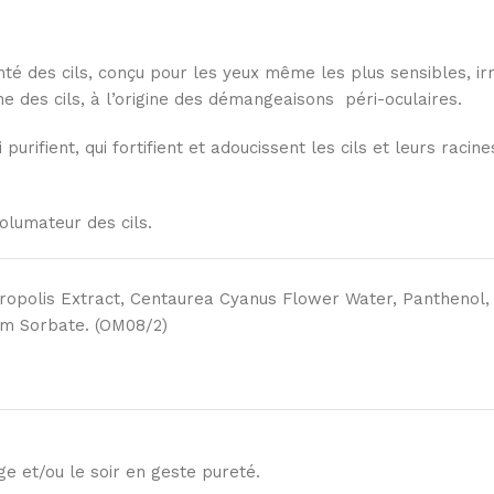
é des cils, conçu pour les yeux même les plus sensibles, irrit
ne des cils, à l’origine des démangeaisons péri-oculaires.
purifient, qui fortifient et adoucissent les cils et leurs rac
volumateur des cils.
Propolis Extract, Centaurea Cyanus Flower Water, Panthenol,
ium Sorbate. (OM08/2)
e et/ou le soir en geste pureté.