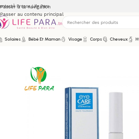
ontact
À Propos Life Para
Passer à la navigation
Passer au contenu principal
Solaires
Bébé Et Maman
Visage
Corps
Cheveux
H
Accueil
/
Boutique
/
Visage
/
Maquillage
/
Mascara
/
EYE CARE M