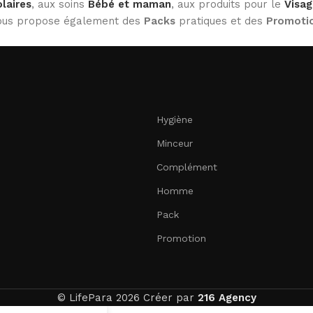
laires
, aux soins
Bébé et maman
, aux produits pour le
Visag
 vous propose également des
Packs
pratiques et des
Promoti
Hygiène
Minceur
Complément
Homme
Pack
Promotion
© LifePara 2026 Créer par
216 Agency