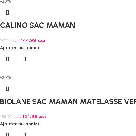
-20%
CALINO SAC MAMAN
144.99
د.ت
181.24
د.ت
Ajouter au panier
-20%
BIOLANE SAC MAMAN MATELASSE VE
124.99
د.ت
156.24
د.ت
Ajouter au panier