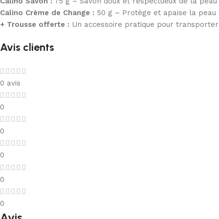
Calino Savon :
75 g – Savon doux et respectueux de la peau 
Calino Crème de Change :
50 g – Protège et apaise la peau
+ Trousse offerte :
Un accessoire pratique pour transporter 
Avis clients
0 avis
0
0
0
0
0
Avis