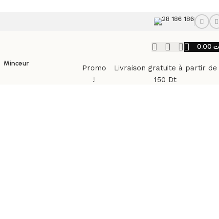
28 186 186
0.00
ت
Minceur
Promo
Livraison gratuite à partir de
!
150 Dt