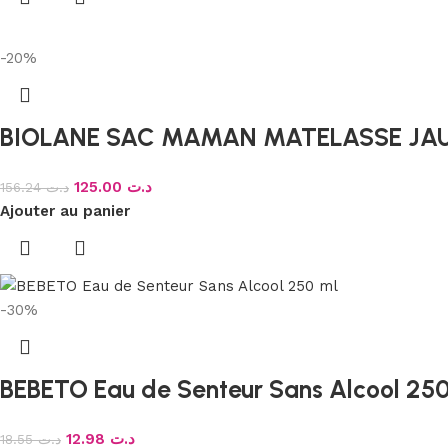
-20%
BIOLANE SAC MAMAN MATELASSE JA
125.00
د.ت
156.24
د.ت
Ajouter au panier
-30%
BEBETO Eau de Senteur Sans Alcool 250
12.98
د.ت
18.55
د.ت