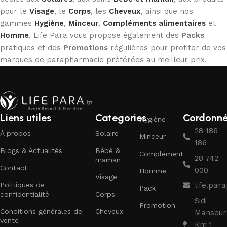
pour le
Visage
, le
Corps
, les
Cheveux
, ainsi que nos
gammes
Hygiène
,
Minceur
,
Compléments alimentaires
et
Homme
. Life Para vous propose également des
Packs
pratiques et des
Promotions
régulières pour profiter de vos
marques de parapharmacie préférées au meilleur prix.
Liens utiles
Categories
Cordonn
Hygiène
28 186
À propos
Solaire
Minceur
186
Blogs & Actualités
Bébé &
Complément
28 742
maman
Contact
000
Homme
Visage
Politiques de
life.pa
Pack
confidentialité
Corps
Sidi
Promotion
Conditions générales de
Cheveux
Mansour
vente
Km 1