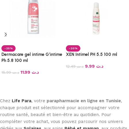
-25%
-20%
Dermacare gel intime G’intime
XEN Intimel PH 5.5 100 ml
Ph 5.8 100 ml
9.99
د.ت
12.49
د.ت
11.99
د.ت
15.99
د.ت
Ajouter au panier
Ajouter au panier
Chez
Life Para
, votre
parapharmacie en ligne en Tunisie
,
chaque produit est sélectionné pour accompagner votre
routine santé, beauté et bien-être au quotidien. Pour
compléter votre achat, vous pouvez parcourir nos univers
dédiés aux
Solaires
, aux soins
Bébé et maman
, aux produits