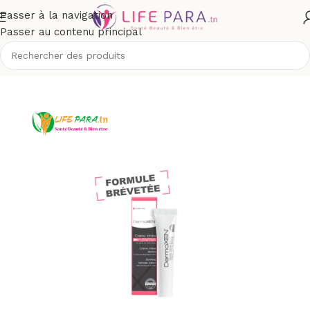
Passer à la navigation
Passer au contenu principal
Accueil
/
Boutique
/
Hygiène
/
Hygiène intime
/
Toilette intime