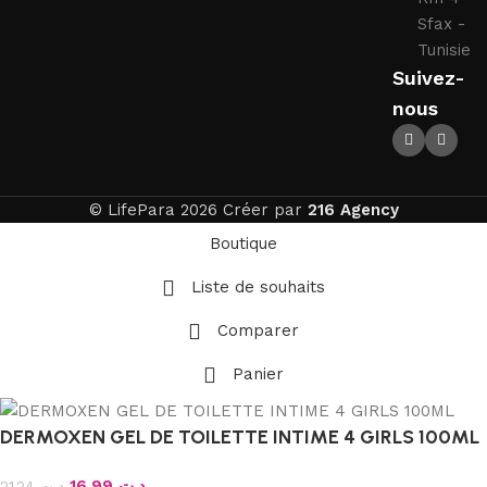
Sfax -
Tunisie
Suivez-
nous
© LifePara 2026 Créer par
216 Agency
Boutique
Liste de souhaits
Comparer
Panier
DERMOXEN GEL DE TOILETTE INTIME 4 GIRLS 100ML
16.99
د.ت
21.24
د.ت