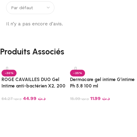
Il n’y a pas encore d’avis.
Produits Associés
-30%
-25%
ROGE CAVAILLES DUO Gel
Dermacare gel intime G’intime
Intime anti-bactérien X2, 200
Ph 5.8 100 ml
ml
44.99
د.ت
11.99
د.ت
64.27
د.ت
15.99
د.ت
Ajouter au panier
Ajouter au panier