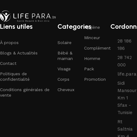
Liens utiles
Categories
Cordonn
Hygiène
Minceur
28 186
À propos
Solaire
Complément
186
Blogs & Actualités
Bébé &
28 742
maman
Homme
Contact
000
Visage
Pack
Politiques de
life.pa
confidentialité
Corps
Promotion
Sidi
Conditions générales de
Cheveux
Mansour
vente
Km 1
Sfax -
Tunisie
Rt
Saltnia
Km 4