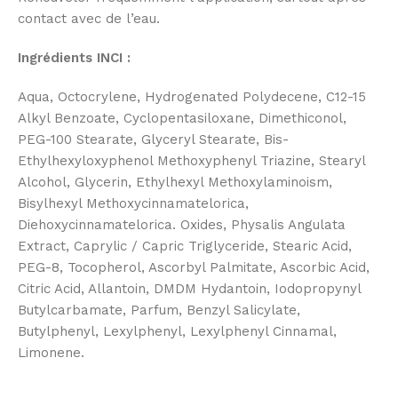
contact avec de l’eau.
Ingrédients INCI :
Aqua, Octocrylene, Hydrogenated Polydecene, C12-15
Alkyl Benzoate, Cyclopentasiloxane, Dimethiconol,
PEG-100 Stearate, Glyceryl Stearate, Bis-
Ethylhexyloxyphenol Methoxyphenyl Triazine, Stearyl
Alcohol, Glycerin, Ethylhexyl Methoxylaminoism,
Bisylhexyl Methoxycinnamatelorica,
Diehoxycinnamatelorica. Oxides, Physalis Angulata
Extract, Caprylic / Capric Triglyceride, Stearic Acid,
PEG-8, Tocopherol, Ascorbyl Palmitate, Ascorbic Acid,
Citric Acid, Allantoin, DMDM Hydantoin, Iodopropynyl
Butylcarbamate, Parfum, Benzyl Salicylate,
Butylphenyl, Lexylphenyl, Lexylphenyl Cinnamal,
Limonene.