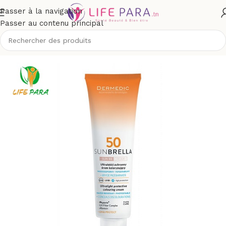
Passer à la navigation
Passer au contenu principal
/
Solaires
/
Crèmes solaires
/
Protection supérieure à spf 50+