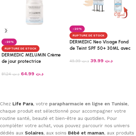
-20%
RUPTURE DE STOCK
DERMEDIC Neo Visage Fond
-20%
de Teint SPF 50+ 30ML avec
RUPTURE DE STOCK
Eau Micellaire 200ml OFFERT
DERMEDIC MELUMIN Crème
39.99
د.ت
49.99
د.ت
de jour protectrice
éclaircissante SPF50+
Lire la suite
64.99
د.ت
81.24
د.ت
Lire la suite
Chez
Life Para
, votre
parapharmacie en ligne en Tunisie
,
chaque produit est sélectionné pour accompagner votre
routine santé, beauté et bien-être au quotidien. Pour
compléter votre achat, vous pouvez parcourir nos univers
dédiés aux
Solaires
, aux soins
Bébé et maman
, aux produits