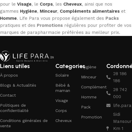
pour le
Visage
, le
Corps
, les
Cheveux
, ainsi que nos
gammes
Hygiène
,
Minceur
,
Compléments alimentaires
et
Homme
. Life Para vous propose également des
Packs
pratiques et des
Promotions
régulières pour profiter de vos
marques de parapharmacie préférées au meilleur prix.
Liens utiles
Categories
Cordonn
Hygiène
28 186
À propos
Solaire
Minceur
186
Blogs & Actualités
Bébé &
Complément
28 742
maman
Contact
000
Homme
Visage
Politiques de
life.pa
Pack
confidentialité
Corps
Sidi
Promotion
Conditions générales de
Cheveux
Mansour
vente
Km 1