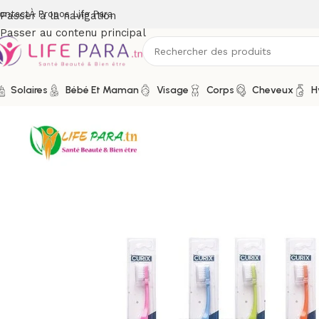
ontact
À Propos Life Para
Passer à la navigation
Passer au contenu principal
Solaires
Bébé Et Maman
Visage
Corps
Cheveux
H
Accueil
/
Boutique
/
Hygiène
/
Soins buccodentaires
/
Brosses à