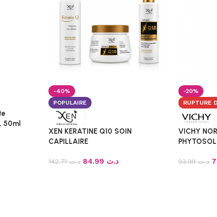
-40%
-20%
POPULAIRE
RUPTURE 
te
, 50ml
XEN KERATINE Q10 SOIN
VICHY NO
CAPILLAIRE
PHYTOSOL
PURIFIANT
84.99
د.ت
142.71
د.ت
93.99
د.ت