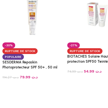
-30%
-27%
RUPTURE DE STOCK
RUPTURE DE STOCK
BIOTACHES Solaire Hau
POPULAIRE
protection SPF50 Teinté
SESDERMA Repaskin
Photoprotecteur SPF 50+ , 50 ml
54.99
د.ت
74.99
د.ت
79.99
د.ت
114.27
د.ت