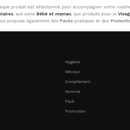
haque produit est sélectionné pour accompagner votre routine
laires
, aux soins
Bébé et maman
, aux produits pour le
Visag
 vous propose également des
Packs
pratiques et des
Promoti
Hygiène
Minceur
Complément
Homme
Pack
Promotion