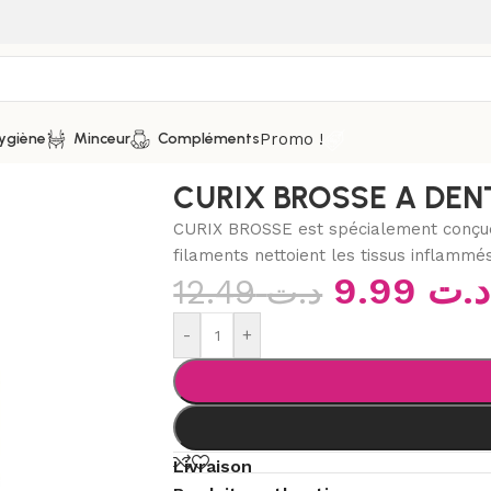
Promo !
ygiène
Minceur
Compléments
 dents
/
CURIX BROSSE A DENT ULTRA SOUPLE
CURIX BROSSE A DEN
CURIX BROSSE est spécialement conçue 
filaments nettoient les tissus inflammés,
9.99
د.ت
12.49
د.ت
-
+
Livraison