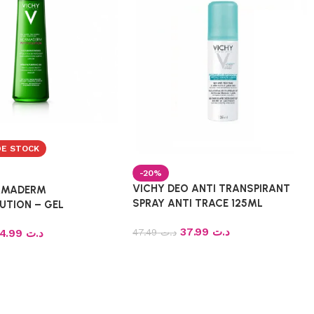
DE STOCK
-20%
VICHY DEO ANTI TRANSPIRANT
RMADERM
SPRAY ANTI TRACE 125ML
UTION – GEL
 INTENSE 400ML
37.99
د.ت
47.49
د.ت
74.99
د.ت