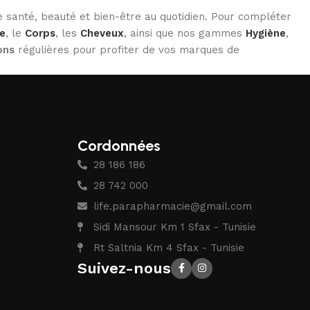
 santé, beauté et bien-être au quotidien. Pour compléter
e
, le
Corps
, les
Cheveux
, ainsi que nos gammes
Hygiène
,
ons
régulières pour profiter de vos marques de
Cordonnées
28 186 186
28 742 000
life.parapharmacie@gmail.com
Sidi Mansour Km 1 Sfax - Tunisie
Rt Saltnia Km 4 Sfax - Tunisie
Suivez-nous