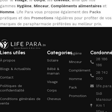
gammes
Hygiène
,
Minceur
,
Compléments alimentaires
et
Homme
. Life Para vous propose également des
Packs
pratiques et des
Promotions
régulières pour profiter de vos
marques de parapharmacie préférées au meilleur prix.
Liens utiles
Categories
Cordonn
Hygiène
28 186
À propos
Solaire
Minceur
186
Blogs & Actualités
Bébé &
Complément
28 742
maman
Contact
000
Homme
Visage
Politiques de
life.pa
Pack
confidentialité
Corps
Sidi
Promotion
Conditions générales de
Cheveux
Mansour
vente
Km 1
Sfax -