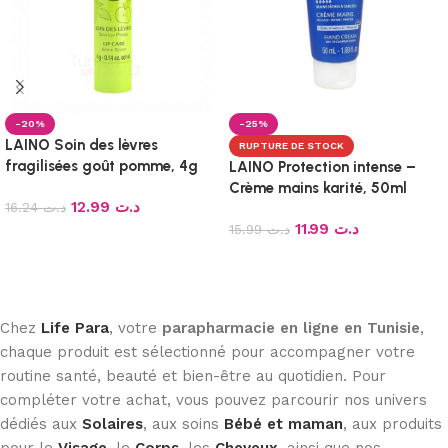
-20%
-25%
LAINO Soin des lèvres
RUPTURE DE STOCK
fragilisées goût pomme, 4g
LAINO Protection intense –
Crème mains karité, 50ml
12.99
د.ت
16.24
د.ت
11.99
د.ت
15.99
د.ت
Ajouter au panier
Lire la suite
Chez
Life Para
, votre
parapharmacie en ligne en Tunisie
,
chaque produit est sélectionné pour accompagner votre
routine santé, beauté et bien-être au quotidien. Pour
compléter votre achat, vous pouvez parcourir nos univers
dédiés aux
Solaires
, aux soins
Bébé et maman
, aux produits
pour le
Visage
, le
Corps
, les
Cheveux
, ainsi que nos