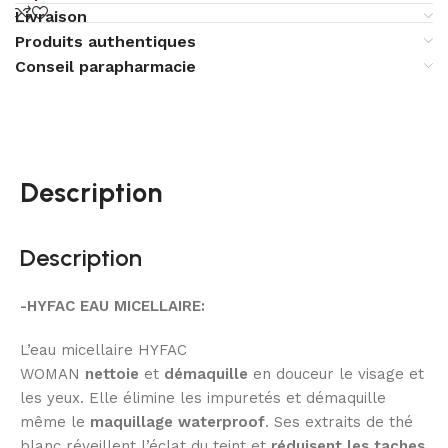
Livraison
Produits authentiques
Conseil parapharmacie
Description
Description
-HYFAC EAU MICELLAIRE:
L’eau micellaire HYFAC
WOMAN
nettoie
et
démaquille
en douceur le visage et
les yeux. Elle élimine les impuretés et démaquille
même le
maquillage waterproof
. Ses extraits de thé
blanc réveillent l’éclat du teint et
réduisent les taches