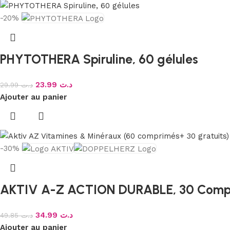
-20%
PHYTOTHERA Spiruline, 60 gélules
23.99
د.ت
29.99
د.ت
Ajouter au panier
-30%
AKTIV A-Z ACTION DURABLE, 30 Comp
34.99
د.ت
49.85
د.ت
Ajouter au panier