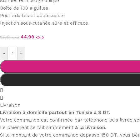
Stériles et à usage unique
Boîte de 100 aiguilles
Pour adultes et adolescents
Injection sous‑cutanée sûre et efficace
44.98
د.ت
56.13
د.ت
-
+
Livraison
Livraison à domicile partout en Tunisie à 8 DT.
Votre commande est confirmée par téléphone puis livrée s
Le paiement se fait simplement
à la livraison
.
Si le montant de votre commande dépasse
150 DT
, vous bén