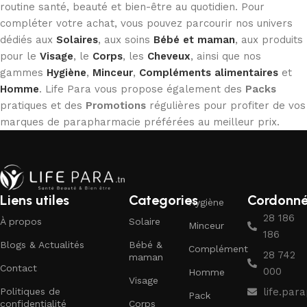
routine santé, beauté et bien-être au quotidien. Pour
compléter votre achat, vous pouvez parcourir nos univers
dédiés aux
Solaires
, aux soins
Bébé et maman
, aux produits
pour le
Visage
, le
Corps
, les
Cheveux
, ainsi que nos
gammes
Hygiène
,
Minceur
,
Compléments alimentaires
et
Homme
. Life Para vous propose également des
Packs
pratiques et des
Promotions
régulières pour profiter de vos
marques de parapharmacie préférées au meilleur prix.
Liens utiles
Categories
Cordonn
Hygiène
28 186
À propos
Solaire
Minceur
186
Blogs & Actualités
Bébé &
Complément
28 742
maman
Contact
000
Homme
Visage
Politiques de
life.pa
Pack
confidentialité
Corps