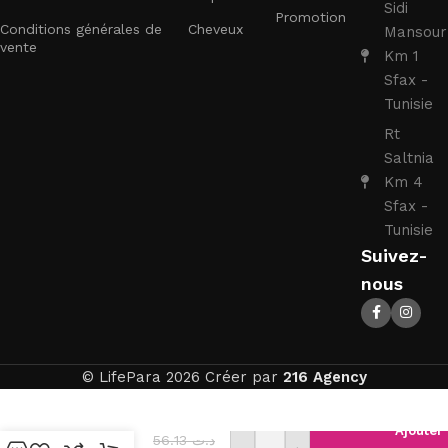
Sidi
Promotion
Conditions générales de
Cheveux
Mansour
vente
Km 1
Sfax -
Tunisie
Rt
Saltnia
Km 4
Sfax -
Tunisie
Suivez-
nous
© LifePara 2026 Créer par
216 Agency
CLICK FINE
AIGUILLES
Ajouter
56.13
د.ت
STYLOS À