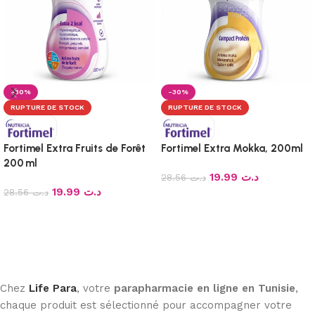
-30%
-30%
RUPTURE DE STOCK
RUPTURE DE STOCK
Fortimel Extra Fruits de Forêt
Fortimel Extra Mokka, 200ml
200 ml
19.99
د.ت
28.56
د.ت
19.99
د.ت
28.56
د.ت
Lire la suite
Lire la suite
Chez
Life Para
, votre
parapharmacie en ligne en Tunisie
,
chaque produit est sélectionné pour accompagner votre