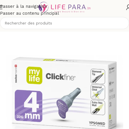
Passer à la navigation
Passer au contenu principal
ueil
/
Boutique
/
Compléments alimentaires
/
Confort
/
glycémie