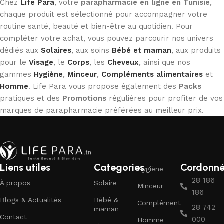
Chez
Life Para
, votre
parapharmacie en ligne en Tunisie
,
chaque produit est sélectionné pour accompagner votre
routine santé, beauté et bien-être au quotidien. Pour
compléter votre achat, vous pouvez parcourir nos univers
dédiés aux
Solaires
, aux soins
Bébé et maman
, aux produits
pour le
Visage
, le
Corps
, les
Cheveux
, ainsi que nos
gammes
Hygiène
,
Minceur
,
Compléments alimentaires
et
Homme
. Life Para vous propose également des
Packs
pratiques et des
Promotions
régulières pour profiter de vos
marques de parapharmacie préférées au meilleur prix.
Liens utiles
Categories
Cordonn
Hygiène
28 186
À propos
Solaire
Minceur
186
Blogs & Actualités
Bébé &
Complément
28 742
maman
Contact
000
Homme