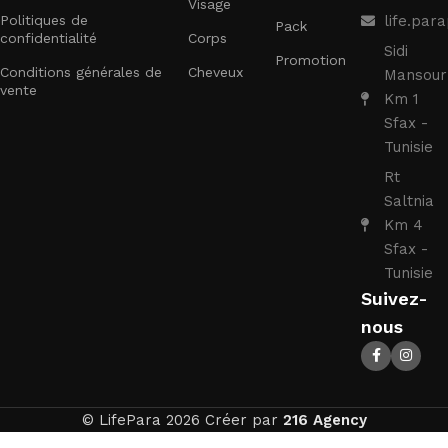
Visage
Politiques de
life.pa
Pack
confidentialité
Corps
Sidi
Promotion
Conditions générales de
Cheveux
Mansour
vente
Km 1
Sfax -
Tunisie
Rt
Saltnia
Km 4
Sfax -
Tunisie
Suivez-
nous
CHICCO
© LifePara 2026 Créer par
216 Agency
WELL