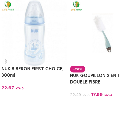
NUK BIBERON FIRST CHOICE,
-20%
300ml
NUK GOUPILLON 2 EN 1
DOUBLE FIBRE
22.67
د.ت
17.99
د.ت
22.49
د.ت
Choix des options
Ajouter au panier