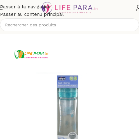
Passer à la navigation
Passer au contenu principal
Accueil
/
Boutique
/
Bébé et maman
/
Puériculture
/
Biberons