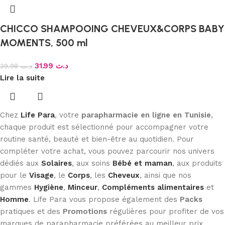
CHICCO SHAMPOOING CHEVEUX&CORPS BABY
MOMENTS, 500 ml
31.99
د.ت
39.98
د.ت
Lire la suite
Chez
Life Para
, votre
parapharmacie en ligne en Tunisie
,
chaque produit est sélectionné pour accompagner votre
routine santé, beauté et bien-être au quotidien. Pour
compléter votre achat, vous pouvez parcourir nos univers
dédiés aux
Solaires
, aux soins
Bébé et maman
, aux produits
pour le
Visage
, le
Corps
, les
Cheveux
, ainsi que nos
gammes
Hygiène
,
Minceur
,
Compléments alimentaires
et
Homme
. Life Para vous propose également des
Packs
pratiques et des
Promotions
régulières pour profiter de vos
marques de parapharmacie préférées au meilleur prix.