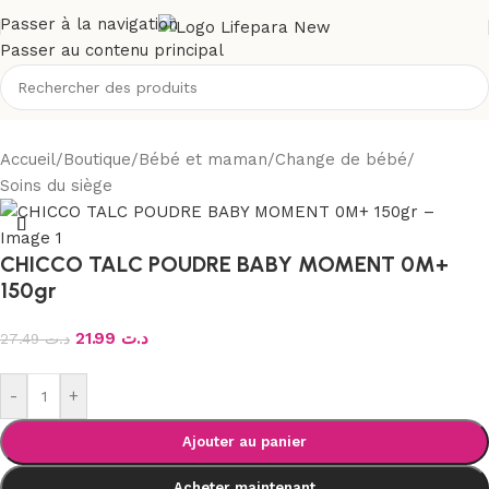
Passer à la navigation
Passer au contenu principal
Accueil
/
Boutique
/
Bébé et maman
/
Change de bébé
/
Soins du siège
CHICCO TALC POUDRE BABY MOMENT 0M+
150gr
21.99
د.ت
27.49
د.ت
-
+
Ajouter au panier
Acheter maintenant