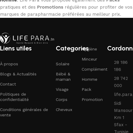
Homme
. Life Para vous propose également des
Packs
pratiques et des
Promotions
régulières pour profiter de vos
marques de parapharmacie préférées au meilleur prix.
Liens utiles
Categories
Cordonn
Hygiène
Minceur
28 186
À propos
Solaire
Complément
186
Blogs & Actualités
Bébé &
28 742
maman
Homme
Contact
000
Visage
Pack
Politiques de
life.pa
confidentialité
Corps
Promotion
Sidi
Conditions générales de
Cheveux
Mansour
vente
Km 1
Sfax -
Tunisie