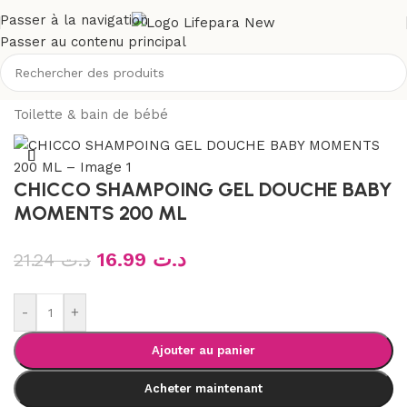
Passer à la navigation
Passer au contenu principal
Accueil
/
Boutique
/
Bébé et maman
/
Toilette & soins bébé
/
Toilette & bain de bébé
CHICCO SHAMPOING GEL DOUCHE BABY
MOMENTS 200 ML
16.99
د.ت
21.24
د.ت
-
+
Ajouter au panier
Acheter maintenant