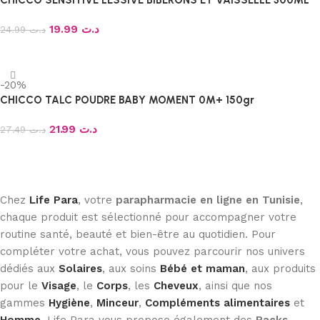
CHICCO SENSITIVE LESSIVE BIBERONS ET VAISSELLE 300ML
19.99
د.ت
24.99
د.ت
Ajouter au panier
-20%
CHICCO TALC POUDRE BABY MOMENT 0M+ 150gr
21.99
د.ت
27.49
د.ت
Ajouter au panier
Chez
Life Para
, votre
parapharmacie en ligne en Tunisie
,
chaque produit est sélectionné pour accompagner votre
routine santé, beauté et bien-être au quotidien. Pour
compléter votre achat, vous pouvez parcourir nos univers
dédiés aux
Solaires
, aux soins
Bébé et maman
, aux produits
pour le
Visage
, le
Corps
, les
Cheveux
, ainsi que nos
gammes
Hygiène
,
Minceur
,
Compléments alimentaires
et