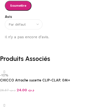
Avis
Il n’y a pas encore d’avis.
Produits Associés
-10%
CHICCO Attache sucette CLIP-CLAP, 0M+
24.00
د.ت
26.67
د.ت
Ajouter au panier