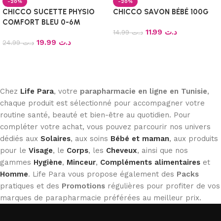
-20%
-20%
CHICCO SUCETTE PHYSIO
CHICCO SAVON BÉBÉ 100G
COMFORT BLEU 0-6M
11.99
د.ت
14.99
د.ت
19.99
د.ت
24.99
د.ت
Ajouter au panier
Ajouter au panier
Chez
Life Para
, votre
parapharmacie en ligne en Tunisie
,
chaque produit est sélectionné pour accompagner votre
routine santé, beauté et bien-être au quotidien. Pour
compléter votre achat, vous pouvez parcourir nos univers
dédiés aux
Solaires
, aux soins
Bébé et maman
, aux produits
pour le
Visage
, le
Corps
, les
Cheveux
, ainsi que nos
gammes
Hygiène
,
Minceur
,
Compléments alimentaires
et
Homme
. Life Para vous propose également des
Packs
pratiques et des
Promotions
régulières pour profiter de vos
marques de parapharmacie préférées au meilleur prix.