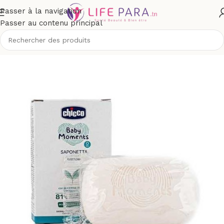
Passer à la navigation
Passer au contenu principal
bé et maman
/
Toilette & soins bébé
/
Toilette & bain de bébé