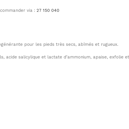
e commander via :
27 150 040
énérante pour les pieds très secs, abîmés et rugueux.
s, acide salicylique et lactate d’ammonium, apaise, exfolie e