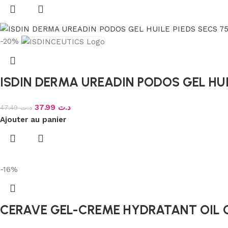
-20%
ISDIN DERMA UREADIN PODOS GEL HUI
37.99
د.ت
47.49
د.ت
Ajouter au panier
-16%
CERAVE GEL-CREME HYDRATANT OIL 