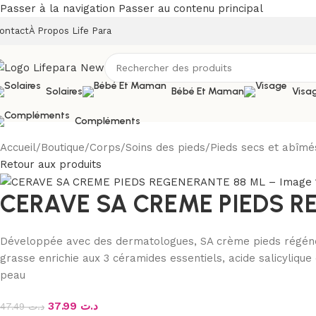
Passer à la navigation
Passer au contenu principal
ontact
À Propos Life Para
Solaires
Bébé Et Maman
Visa
Compléments
Accueil
/
Boutique
/
Corps
/
Soins des pieds
/
Pieds secs et abîmé
Retour aux produits
CERAVE SA CREME PIEDS R
Développée avec des dermatologues, SA crème pieds régénéra
grasse enrichie aux 3 céramides essentiels, acide salicyliqu
peau
37.99
د.ت
47.49
د.ت