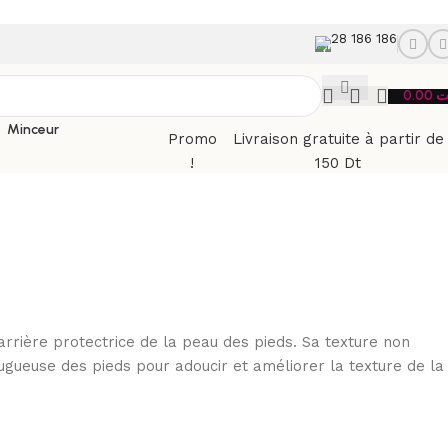
28 186 186
0.00
ت
Minceur
Promo
Livraison gratuite à partir de
!
150 Dt
rière protectrice de la peau des pieds. Sa texture non
ugueuse des pieds pour adoucir et améliorer la texture de la