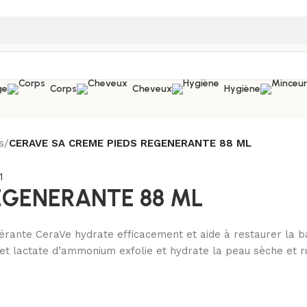
ge
Corps
Cheveux
Hygiène
s
/
CERAVE SA CREME PIEDS REGENERANTE 88 ML
EGENERANTE 88 ML
nte CeraVe hydrate efficacement et aide à restaurer la bar
e et lactate d’ammonium exfolie et hydrate la peau sèche et r