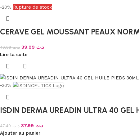
-20%
Rupture de stock
CERAVE GEL MOUSSANT PEAUX NORM
39.99
د.ت
49.99
د.ت
Lire la suite
-20%
ISDIN DERMA UREADIN ULTRA 40 GEL 
37.99
د.ت
47.49
د.ت
Ajouter au panier