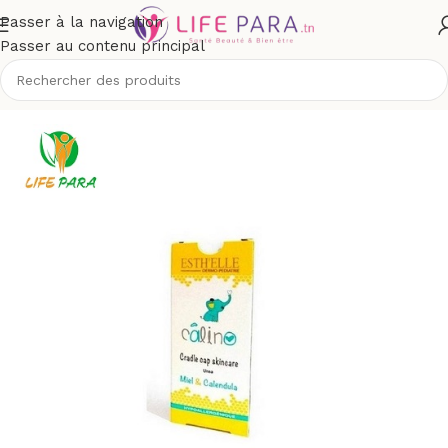
Passer à la navigation
Passer au contenu principal
tique
/
Bébé et maman
/
Toilette & soins bébé
/
Croûtes de lait