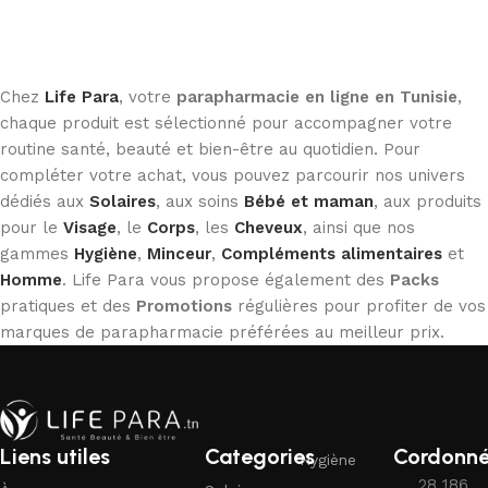
Ajouter au panier
Chez
Life Para
, votre
parapharmacie en ligne en Tunisie
,
chaque produit est sélectionné pour accompagner votre
routine santé, beauté et bien-être au quotidien. Pour
compléter votre achat, vous pouvez parcourir nos univers
dédiés aux
Solaires
, aux soins
Bébé et maman
, aux produits
pour le
Visage
, le
Corps
, les
Cheveux
, ainsi que nos
gammes
Hygiène
,
Minceur
,
Compléments alimentaires
et
Homme
. Life Para vous propose également des
Packs
pratiques et des
Promotions
régulières pour profiter de vos
marques de parapharmacie préférées au meilleur prix.
Liens utiles
Categories
Cordonn
Hygiène
28 186