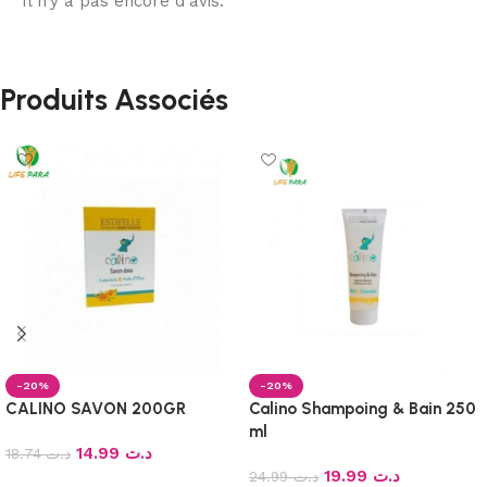
Il n’y a pas encore d’avis.
Produits Associés
-20%
-20%
CALINO SAVON 200GR
Calino Shampoing & Bain 250
ml
14.99
د.ت
18.74
د.ت
19.99
د.ت
24.99
د.ت
Ajouter au panier