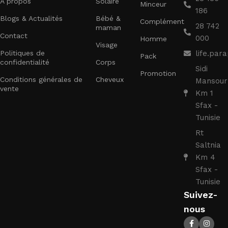
À propos
Solaire
Minceur
186
Blogs & Actualités
Bébé &
Complément
28 742
maman
Contact
000
Homme
Visage
Politiques de
life.pa
Pack
confidentialité
Corps
Sidi
Promotion
Conditions générales de
Cheveux
Mansour
vente
Km 1
Sfax -
Tunisie
Rt
Saltnia
Km 4
Sfax -
Tunisie
Suivez-
nous