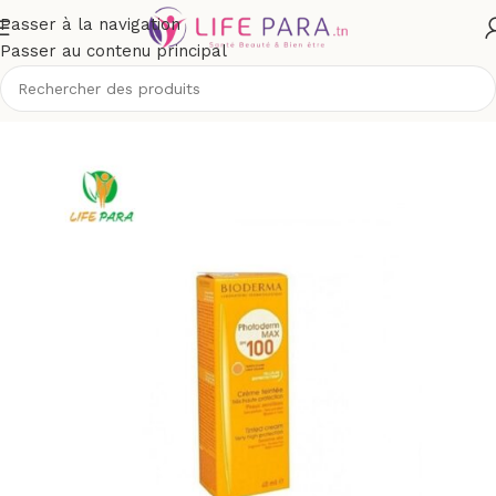
Passer à la navigation
Passer au contenu principal
/
Solaires
/
Crèmes solaires
/
Protection supérieure à spf 50+