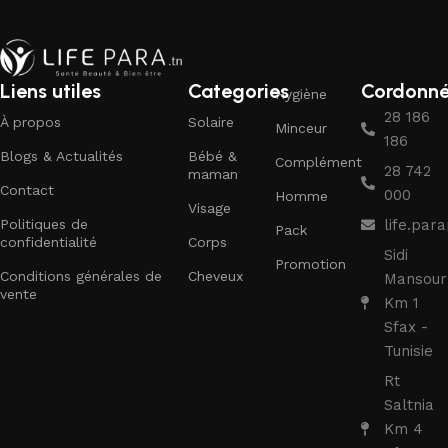
Liens utiles
Categories
Cordonn
Hygiène
28 186
À propos
Solaire
Minceur
186
Blogs & Actualités
Bébé &
Complément
28 742
maman
Contact
000
Homme
Visage
Politiques de
life.pa
Pack
confidentialité
Corps
Sidi
Promotion
Conditions générales de
Cheveux
Mansour
vente
Km 1
Sfax -
Tunisie
Rt
Saltnia
Km 4