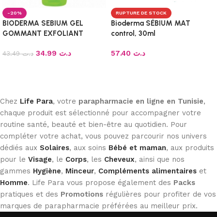
-20%
RUPTURE DE STOCK
BIODERMA SEBIUM GEL
Bioderma SÉBIUM MAT
GOMMANT EXFOLIANT
control, 30ml
PURIFIANT PEAUX MIXTES A
34.99
د.ت
57.40
د.ت
GRASSES 100ML
43.49
د.ت
Ajouter au panier
Lire la suite
Chez
Life Para
, votre
parapharmacie en ligne en Tunisie
,
chaque produit est sélectionné pour accompagner votre
routine santé, beauté et bien-être au quotidien. Pour
compléter votre achat, vous pouvez parcourir nos univers
dédiés aux
Solaires
, aux soins
Bébé et maman
, aux produits
pour le
Visage
, le
Corps
, les
Cheveux
, ainsi que nos
gammes
Hygiène
,
Minceur
,
Compléments alimentaires
et
Homme
. Life Para vous propose également des
Packs
pratiques et des
Promotions
régulières pour profiter de vos
marques de parapharmacie préférées au meilleur prix.