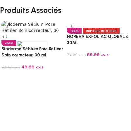
Produits Associés
-20%
RUPTURE DE STOCK
NOREVA EXFOLIAC GLOBAL 6
30ML
-20%
Bioderma Sébium Pore Refiner
59.99
د.ت
Soin correcteur, 30 ml
74.99
د.ت
Lire la suite
49.99
د.ت
62.49
د.ت
Ajouter au panier