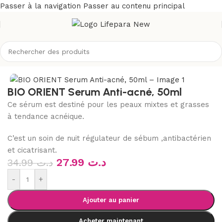
Passer à la navigation
Passer au contenu principal
/
Visage
/
Soins peau grasse, mixte et acné
/
Soins spécifiques
BIO ORIENT Serum Anti-acné, 50ml
Ce sérum est destiné pour les peaux mixtes et grasses
à tendance acnéique.
C’est un soin de nuit régulateur de sébum ,antibactérien
et cicatrisant.
27.99
د.ت
34.99
د.ت
-
+
Ajouter au panier
Acheter maintenant