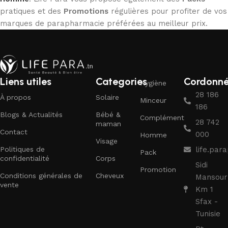
pratiques et des
Promotions
régulières pour profiter de vos
marques de parapharmacie préférées au meilleur prix.
Liens utiles
Categories
Cordonn
Hygiène
28 186
À propos
Solaire
Minceur
186
Blogs & Actualités
Bébé &
Complément
28 742
maman
Contact
000
Homme
Visage
Politiques de
life.pa
Pack
confidentialité
Corps
Sidi
Promotion
Conditions générales de
Cheveux
Mansour
vente
Km 1
Sfax -
Tunisie