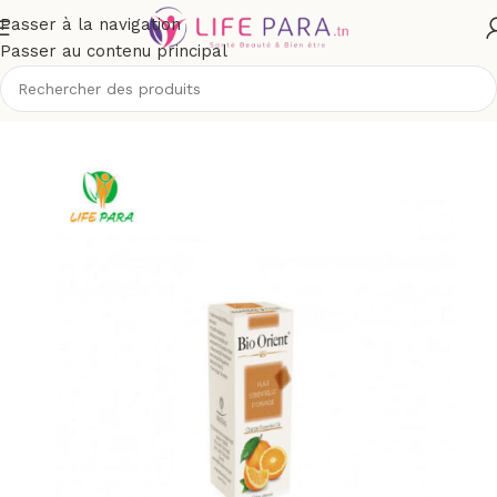
Passer à la navigation
Passer au contenu principal
/
Boutique
/
Bio & naturel
/
Aromathérapie
/
Huiles essentielles