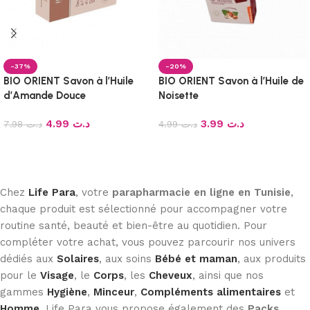
-37%
-20%
BIO ORIENT Savon à l’Huile
BIO ORIENT Savon à l’Huile de
d’Amande Douce
Noisette
4.99
د.ت
3.99
د.ت
7.98
د.ت
4.99
د.ت
Ajouter au panier
Ajouter au panier
Chez
Life Para
, votre
parapharmacie en ligne en Tunisie
,
chaque produit est sélectionné pour accompagner votre
routine santé, beauté et bien-être au quotidien. Pour
compléter votre achat, vous pouvez parcourir nos univers
dédiés aux
Solaires
, aux soins
Bébé et maman
, aux produits
pour le
Visage
, le
Corps
, les
Cheveux
, ainsi que nos
gammes
Hygiène
,
Minceur
,
Compléments alimentaires
et
Homme
. Life Para vous propose également des
Packs