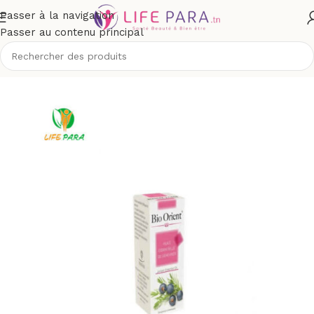
Passer à la navigation
Passer au contenu principal
/
Boutique
/
Bio & naturel
/
Aromathérapie
/
Huiles essentielles