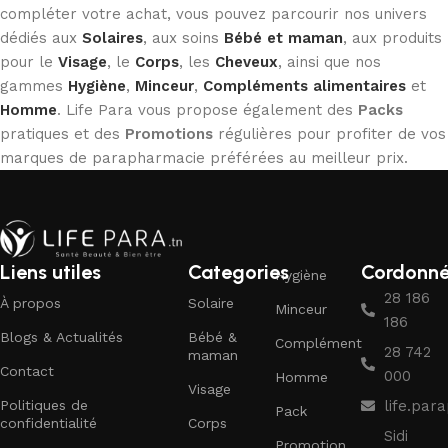
compléter votre achat, vous pouvez parcourir nos univers
dédiés aux
Solaires
, aux soins
Bébé et maman
, aux produits
pour le
Visage
, le
Corps
, les
Cheveux
, ainsi que nos
gammes
Hygiène
,
Minceur
,
Compléments alimentaires
et
Homme
. Life Para vous propose également des
Packs
pratiques et des
Promotions
régulières pour profiter de vos
marques de parapharmacie préférées au meilleur prix.
Liens utiles
Categories
Cordonn
Hygiène
28 186
À propos
Solaire
Minceur
186
Blogs & Actualités
Bébé &
Complément
28 742
maman
Contact
000
Homme
Visage
Politiques de
life.pa
Pack
confidentialité
Corps
Sidi
Promotion