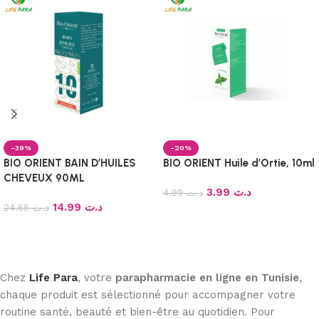
-39%
-20%
BIO ORIENT BAIN D’HUILES
BIO ORIENT Huile d’Ortie, 10ml
CHEVEUX 90ML
3.99
د.ت
4.99
د.ت
14.99
د.ت
24.65
د.ت
Ajouter au panier
Ajouter au panier
Chez
Life Para
, votre
parapharmacie en ligne en Tunisie
,
chaque produit est sélectionné pour accompagner votre
routine santé, beauté et bien-être au quotidien. Pour