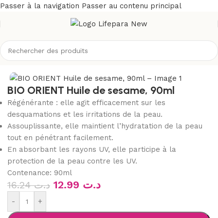
Passer à la navigation
Passer au contenu principal
eil
/
Boutique
/
Bio & naturel
/
Aromathérapie
/
huiles végétales
BIO ORIENT Huile de sesame, 90ml
Régénérante : elle agit efficacement sur les
desquamations et les irritations de la peau.
Assouplissante, elle maintient l’hydratation de la peau
tout en pénétrant facilement.
En absorbant les rayons UV, elle participe à la
protection de la peau contre les UV.
Contenance: 90ml
12.99
د.ت
16.24
د.ت
-
+