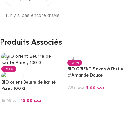
Il n’y a pas encore d’avis.
Produits Associés
-37%
BIO ORIENT Savon à l’Huile
-20%
d’Amande Douce
BIO orient Beurre de karité
4.99
د.ت
7.98
د.ت
Pure , 100 G
Ajouter au panier
15.99
د.ت
19.99
د.ت
Ajouter au panier