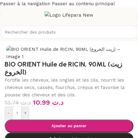
Passer à la navigation
Passer au contenu principal
eil
/
Boutique
/
Bio & naturel
/
Aromathérapie
/
huiles végétales
BIO ORIENT Huile de RICIN, 90ML (زيت
الخروع)
Fortifie les cheveux, les ongles et les cils, nourrit les
cheveux secs, cassés, fourchus, crépus et favorise la
pousse des cheveux et des cils.
10.99
د.ت
13.74
د.ت
-
+
Ajouter au panier