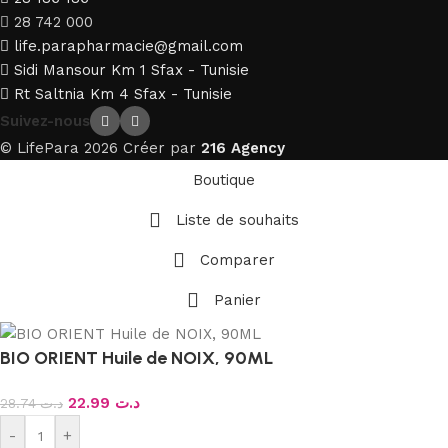
28 742 000
life.parapharmacie@gmail.com
Sidi Mansour Km 1 Sfax - Tunisie
Rt Saltnia Km 4 Sfax - Tunisie
Suivez-nous
© LifePara 2026 Créer par
216 Agency
Boutique
Liste de souhaits
Comparer
Panier
BIO ORIENT Huile de NOIX, 90ML
22.99
د.ت
28.74
د.ت
-
+