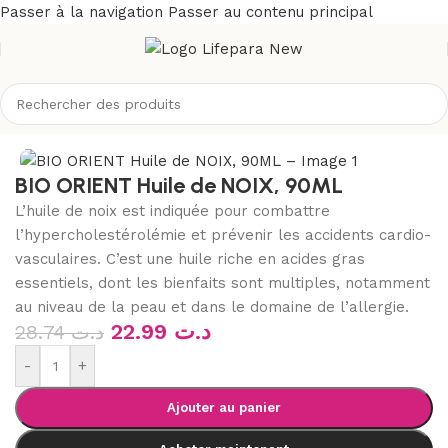
Passer à la navigation
Passer au contenu principal
eil
/
Boutique
/
Bio & naturel
/
Aromathérapie
/
huiles végétales
BIO ORIENT Huile de NOIX, 90ML
L’huile de noix est indiquée pour combattre
l’hypercholestérolémie et prévenir les accidents cardio-
vasculaires. C’est une huile riche en acides gras
essentiels, dont les bienfaits sont multiples, notamment
au niveau de la peau et dans le domaine de l’allergie.
22.99
د.ت
28.74
د.ت
-
+
Ajouter au panier