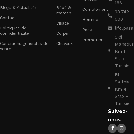
186
Blogs & Actualités
Bébé &
Complément
28 742
maman
Contact
000
Homme
Visage
Politiques de
life.pa
Pack
confidentialité
Corps
Sidi
Promotion
Conditions générales de
Cheveux
Mansour
vente
Km 1
Sfax -
Tunisie
Rt
Saltnia
Km 4
Sfax -
Tunisie
Suivez-
nous