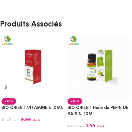
Produits Associés
-20%
-20%
BIO ORIENT VITAMINE E 10ML
BIO ORIENT Huile de PEPIN DE
RAISIN, 10ML
9.99
د.ت
12.48
د.ت
3.99
د.ت
4.99
د.ت
Ajouter au panier