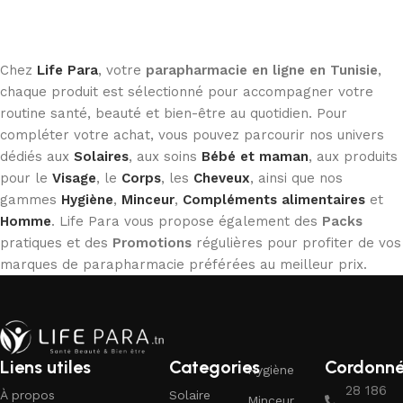
Ajouter au panier
Chez
Life Para
, votre
parapharmacie en ligne en Tunisie
,
chaque produit est sélectionné pour accompagner votre
routine santé, beauté et bien-être au quotidien. Pour
compléter votre achat, vous pouvez parcourir nos univers
dédiés aux
Solaires
, aux soins
Bébé et maman
, aux produits
pour le
Visage
, le
Corps
, les
Cheveux
, ainsi que nos
gammes
Hygiène
,
Minceur
,
Compléments alimentaires
et
Homme
. Life Para vous propose également des
Packs
pratiques et des
Promotions
régulières pour profiter de vos
marques de parapharmacie préférées au meilleur prix.
Liens utiles
Categories
Cordonn
Hygiène
28 186
À propos
Solaire
Minceur