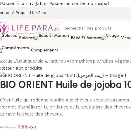
Passer à la navigation
Passer au contenu principal
ontact
À Propos Life Para
Solaires
Bébé Et Maman
Visa
Compléments
Accueil
/
Boutique
/
Bio & naturel
/
Aromathérapie
/
huiles végéta
Retour aux produits
C’est huile qui redonne vitalité aux cheveux secs et cassants.
Permet d’améliorer la brillance et la souplesse des cheveux
Enraye la chute des cheveux.
3.99
د.ت
4.99
د.ت