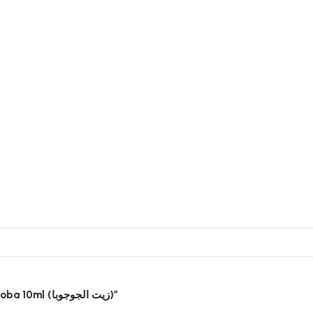
Soyez le premier à laisser votre avis sur “BIO ORIENT Huile de jojoba 10ml (زيت الجوجوبا)”