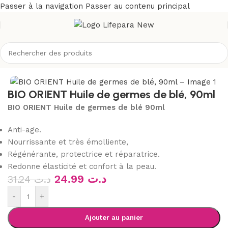
Passer à la navigation
Passer au contenu principal
eil
/
Boutique
/
Bio & naturel
/
Aromathérapie
/
huiles végétales
BIO ORIENT Huile de germes de blé, 90ml
BIO ORIENT Huile de germes de blé 90ml
Anti-age.
Nourrissante et très émolliente,
Régénérante, protectrice et réparatrice.
Redonne élasticité et confort à la peau.
24.99
د.ت
31.24
د.ت
-
+
Ajouter au panier