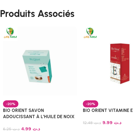
Produits Associés
-20%
-20%
BIO ORIENT SAVON
BIO ORIENT VITAMINE E
ADOUCISSANT À L’HUILE DE NOIX
9.99
د.ت
DE COCO
12.48
د.ت
4.99
د.ت
6.25
د.ت