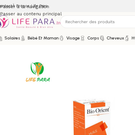
ontact
À Propos Life Para
Passer à la navigation
Passer au contenu principal
Solaires
Bébé Et Maman
Visage
Corps
Cheveux
H
Accueil
/
Boutique
/
Bio & naturel
/
Aromathérapie
/
huiles végé