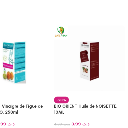
-20%
 Vinaigre de Figue de
BIO ORIENT Huile de NOISETTE,
IO, 250ml
10ML
14.99
د.ت
3.99
د.ت
4.99
د.ت