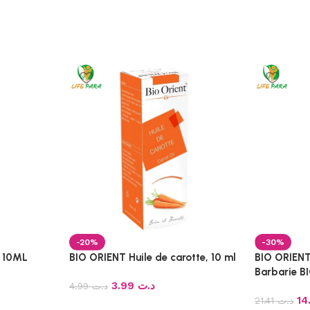
-20%
-30%
 10ML
BIO ORIENT Huile de carotte, 10 ml
BIO ORIENT
Barbarie B
3.99
د.ت
4.99
د.ت
21.41
د.ت