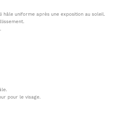
i hâle uniforme après une exposition au soleil.
llissement.
.
âle.
our pour le visage.