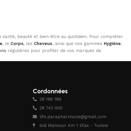
 santé, beauté et bien-être au quotidien. Pour compléter
e
, le
Corps
, les
Cheveux
, ainsi que nos gammes
Hygiène
,
ons
régulières pour profiter de vos marques de
Cordonnées
28 186 186
28 742 000
life.parapharmacie@gmail.com
Sidi Mansour Km 1 Sfax - Tunisie