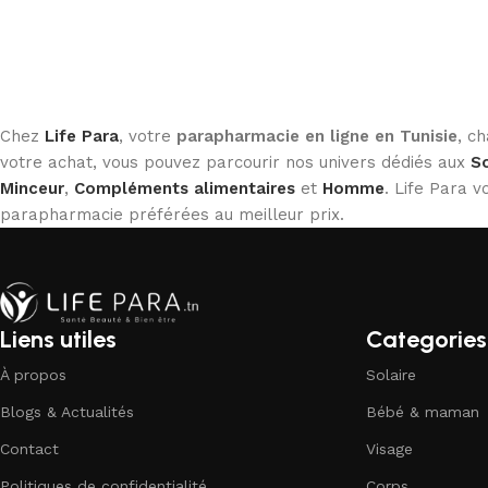
Chez
Life Para
, votre
parapharmacie en ligne en Tunisie
, c
votre achat, vous pouvez parcourir nos univers dédiés aux
So
Minceur
,
Compléments alimentaires
et
Homme
. Life Para
parapharmacie préférées au meilleur prix.
Liens utiles
Categories
À propos
Solaire
Blogs & Actualités
Bébé & maman
Contact
Visage
Politiques de confidentialité
Corps