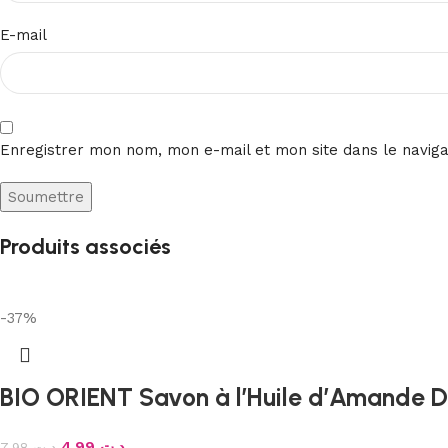
E-mail
Enregistrer mon nom, mon e-mail et mon site dans le navig
Produits associés
-37%
BIO ORIENT Savon à l’Huile d’Amande 
4.99
د.ت
7.98
د.ت