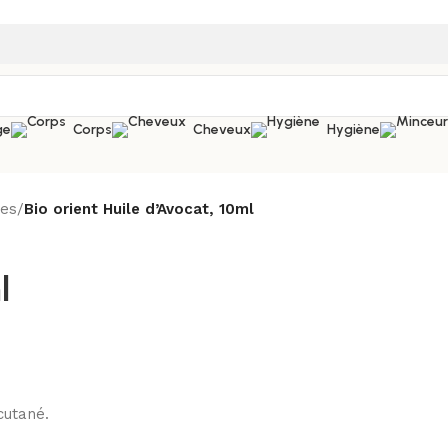
ge
Corps
Cheveux
Hygiène
les
/
Bio orient Huile d’Avocat, 10ml
l
cutané.