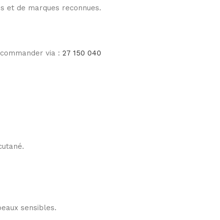
les et de marques reconnues.
e commander via :
27 150 040
cutané.
peaux sensibles.