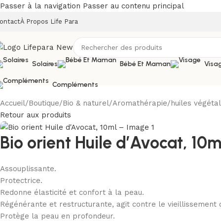
Passer à la navigation
Passer au contenu principal
ontact
À Propos Life Para
Solaires
Bébé Et Maman
Visa
Compléments
Accueil
/
Boutique
/
Bio & naturel
/
Aromathérapie
/
huiles végéta
Retour aux produits
Bio orient Huile d’Avocat, 10m
Assouplissante.
Protectrice.
Redonne élasticité et confort à la peau.
Régénérante et restructurante, agit contre le vieillissement 
Protège la peau en profondeur.