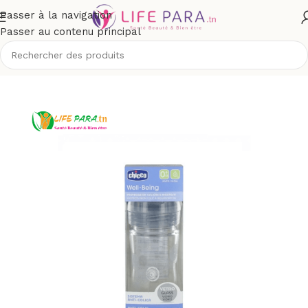
Passer à la navigation
Passer au contenu principal
Accueil
/
Boutique
/
Bébé et maman
/
Puériculture
/
Biberons