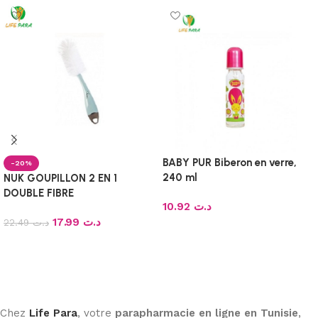
BABY PUR Biberon en verre,
-20%
240 ml
NUK GOUPILLON 2 EN 1
DOUBLE FIBRE
10.92
د.ت
17.99
د.ت
22.49
د.ت
Ajouter au panier
Ajouter au panier
Chez
Life Para
, votre
parapharmacie en ligne en Tunisie
,