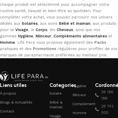
chaque produit est sélectionné pour accompagner votre
routine santé, beauté et bien-être au quotidien. Pour
compléter votre achat, vous pouvez parcourir nos univers
dédiés aux
Solaires
, aux soins
Bébé et maman
, aux produits
pour le
Visage
, le
Corps
, les
Cheveux
, ainsi que nos
gammes
Hygiène
,
Minceur
,
Compléments alimentaires
et
Homme
. Life Para vous propose également des
Packs
pratiques et des
Promotions
régulières pour profiter de vos
marques de parapharmacie préférées au meilleur prix.
Liens utiles
Categories
Cordonn
Hygiène
28 186
À propos
Solaire
Minceur
186
Blogs & Actualités
Bébé &
Complément
28 742
maman
Contact
000
Homme
Visage