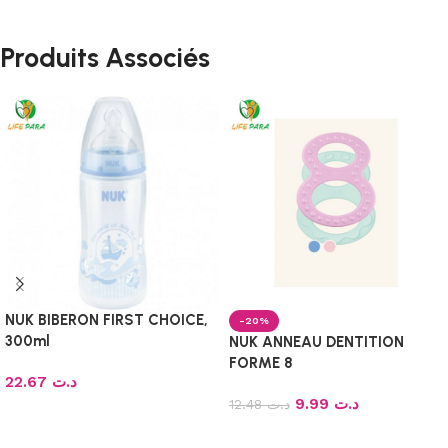
Produits Associés
NUK BIBERON FIRST CHOICE,
-20%
300ml
NUK ANNEAU DENTITION
FORME 8
22.67
د.ت
9.99
د.ت
12.48
د.ت
Choix des options
Ajouter au panier