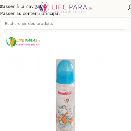
Passer à la navigation
Passer au contenu principal
Accueil
/
Boutique
/
Bébé et maman
/
Puériculture
/
Biberons