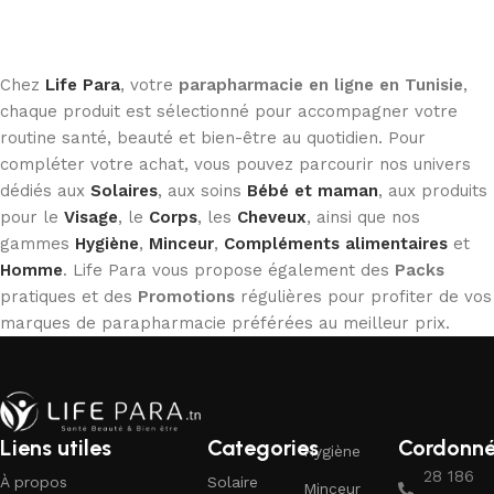
Chez
Life Para
, votre
parapharmacie en ligne en Tunisie
,
chaque produit est sélectionné pour accompagner votre
routine santé, beauté et bien-être au quotidien. Pour
compléter votre achat, vous pouvez parcourir nos univers
dédiés aux
Solaires
, aux soins
Bébé et maman
, aux produits
pour le
Visage
, le
Corps
, les
Cheveux
, ainsi que nos
gammes
Hygiène
,
Minceur
,
Compléments alimentaires
et
Homme
. Life Para vous propose également des
Packs
pratiques et des
Promotions
régulières pour profiter de vos
marques de parapharmacie préférées au meilleur prix.
Liens utiles
Categories
Cordonn
Hygiène
28 186
À propos
Solaire
Minceur