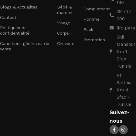
186
Blogs & Actualités
Bébé &
Complément
28 742
maman
Contact
000
Homme
Visage
Politiques de
life.pa
Pack
confidentialité
Corps
Sidi
Promotion
Conditions générales de
Cheveux
Mansour
vente
Km 1
Sfax -
Tunisie
Rt
Saltnia
Km 4
Sfax -
Tunisie
Suivez-
nous