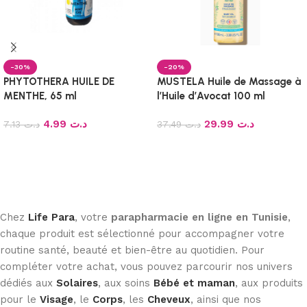
-30%
-20%
PHYTOTHERA HUILE DE
MUSTELA Huile de Massage à
MENTHE, 65 ml
l’Huile d’Avocat 100 ml
4.99
د.ت
29.99
د.ت
7.13
د.ت
37.49
د.ت
Ajouter au panier
Ajouter au panier
Chez
Life Para
, votre
parapharmacie en ligne en Tunisie
,
chaque produit est sélectionné pour accompagner votre
routine santé, beauté et bien-être au quotidien. Pour
compléter votre achat, vous pouvez parcourir nos univers
dédiés aux
Solaires
, aux soins
Bébé et maman
, aux produits
pour le
Visage
, le
Corps
, les
Cheveux
, ainsi que nos