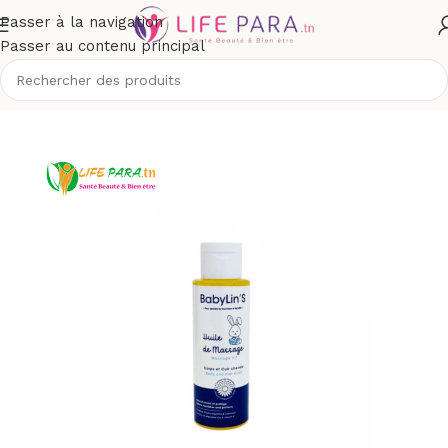
Passer à la navigation
Passer au contenu principal
/
Bébé et maman
/
Toilette & soins bébé
/
Massage et colique