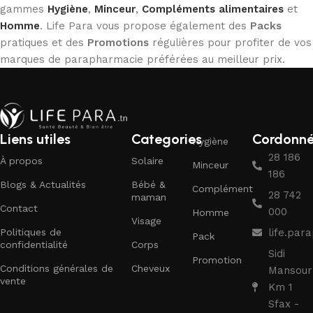
gammes
Hygiène
,
Minceur
,
Compléments alimentaires
et
Homme
. Life Para vous propose également des
Packs
pratiques et des
Promotions
régulières pour profiter de vos
marques de parapharmacie préférées au meilleur prix.
Liens utiles
Categories
Cordonn
Hygiène
28 186
À propos
Solaire
Minceur
186
Blogs & Actualités
Bébé &
Complément
28 742
maman
Contact
000
Homme
Visage
Politiques de
life.pa
Pack
confidentialité
Corps
Sidi
Promotion
Conditions générales de
Cheveux
Mansour
vente
Km 1
Sfax -