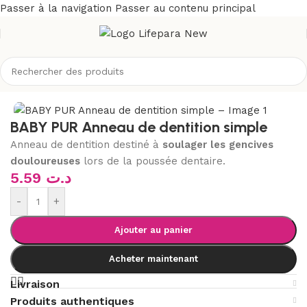
Passer à la navigation
Passer au contenu principal
utique
/
Bébé et maman
/
Puériculture
/
Anneaux de dentitions
BABY PUR Anneau de dentition simple
Anneau de dentition destiné à
soulager les gencives
douloureuses
lors de la poussée dentaire.
5.59
د.ت
-
+
Ajouter au panier
Acheter maintenant
Livraison
Produits authentiques