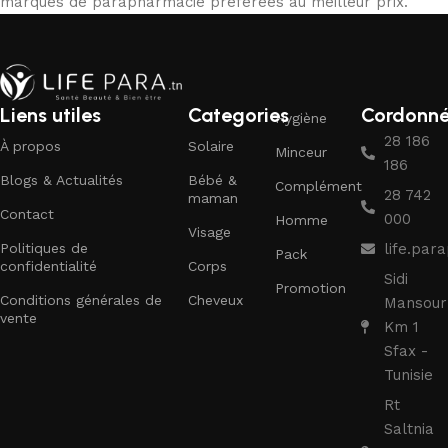
marques de parapharmacie préférées au meilleur prix.
Liens utiles
Categories
Cordonn
Hygiène
28 186
À propos
Solaire
Minceur
186
Blogs & Actualités
Bébé &
Complément
28 742
maman
Contact
000
Homme
Visage
Politiques de
life.pa
Pack
confidentialité
Corps
Sidi
Promotion
Conditions générales de
Cheveux
Mansour
vente
Km 1
Sfax -
Tunisie
Rt
Saltnia