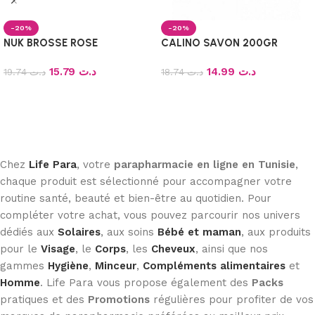
-20%
-20%
NUK BROSSE ROSE
CALINO SAVON 200GR
15.79
د.ت
14.99
د.ت
19.74
د.ت
18.74
د.ت
Ajouter au panier
Ajouter au panier
Chez
Life Para
, votre
parapharmacie en ligne en Tunisie
,
chaque produit est sélectionné pour accompagner votre
routine santé, beauté et bien-être au quotidien. Pour
compléter votre achat, vous pouvez parcourir nos univers
dédiés aux
Solaires
, aux soins
Bébé et maman
, aux produits
pour le
Visage
, le
Corps
, les
Cheveux
, ainsi que nos
gammes
Hygiène
,
Minceur
,
Compléments alimentaires
et
Homme
. Life Para vous propose également des
Packs
pratiques et des
Promotions
régulières pour profiter de vos