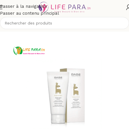
Passer à la navigation
Passer au contenu principal
l
/
Boutique
/
Bébé et maman
/
Change de bébé
/
Soins du siège