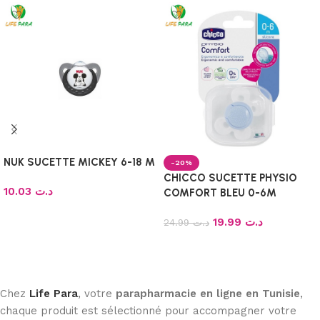
NUK SUCETTE MICKEY 6-18 M
-20%
CHICCO SUCETTE PHYSIO
10.03
د.ت
COMFORT BLEU 0-6M
Choix des options
19.99
د.ت
24.99
د.ت
Ajouter au panier
Chez
Life Para
, votre
parapharmacie en ligne en Tunisie
,
chaque produit est sélectionné pour accompagner votre