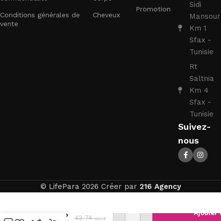
Sidi
Promotion
Conditions générales de
Cheveux
Mansour
vente
Km 1
Sfax -
Tunisie
Rt
Saltnia
Km 4
Sfax -
Tunisie
Suivez-
nous
© LifePara 2026 Créer par
216 Agency
AVENT 2
Ajouter 
SUCETTES
43.74
د.ت