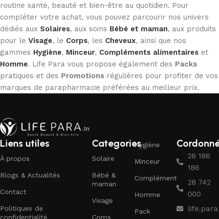
routine santé, beauté et bien-être au quotidien. Pour
compléter votre achat, vous pouvez parcourir nos univers
dédiés aux
Solaires
, aux soins
Bébé et maman
, aux produits
pour le
Visage
, le
Corps
, les
Cheveux
, ainsi que nos
gammes
Hygiène
,
Minceur
,
Compléments alimentaires
et
Homme
. Life Para vous propose également des
Packs
pratiques et des
Promotions
régulières pour profiter de vos
marques de parapharmacie préférées au meilleur prix.
Liens utiles
Categories
Cordonn
Hygiène
28 186
À propos
Solaire
Minceur
186
Blogs & Actualités
Bébé &
Complément
28 742
maman
Contact
000
Homme
Visage
Politiques de
life.pa
Pack
confidentialité
Corps