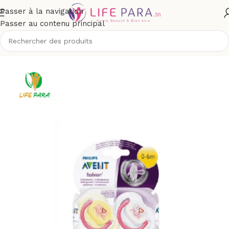
Passer à la navigation
Passer au contenu principal
Accueil
/
Boutique
/
Bébé et maman
/
Puériculture
/
Sucettes