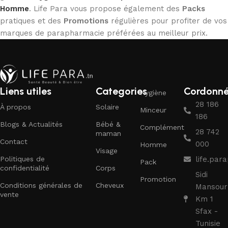
Homme
. Life Para vous propose également des
Packs
pratiques et des
Promotions
régulières pour profiter de vos
marques de parapharmacie préférées au meilleur prix.
Liens utiles
Categories
Cordonn
Hygiène
28 186
À propos
Solaire
Minceur
186
Blogs & Actualités
Bébé &
Complément
28 742
maman
Contact
000
Homme
Visage
Politiques de
life.pa
Pack
confidentialité
Corps
Sidi
Promotion
Conditions générales de
Cheveux
Mansour
vente
Km 1
Sfax -
Tunisie