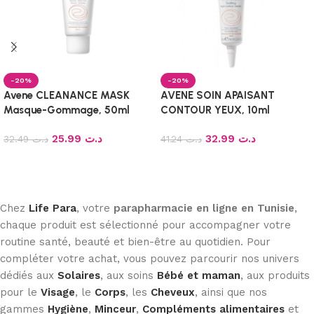
-20%
-20%
Avene CLEANANCE MASK
AVENE SOIN APAISANT
Masque-Gommage, 50ml
CONTOUR YEUX, 10ml
25.99
د.ت
32.99
د.ت
32.49
د.ت
41.24
د.ت
Ajouter au panier
Ajouter au panier
Chez
Life Para
, votre
parapharmacie en ligne en Tunisie
,
chaque produit est sélectionné pour accompagner votre
routine santé, beauté et bien-être au quotidien. Pour
compléter votre achat, vous pouvez parcourir nos univers
dédiés aux
Solaires
, aux soins
Bébé et maman
, aux produits
pour le
Visage
, le
Corps
, les
Cheveux
, ainsi que nos
gammes
Hygiène
,
Minceur
,
Compléments alimentaires
et