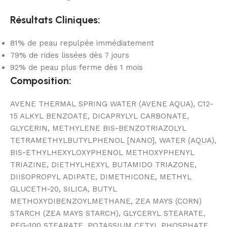
Résultats Cliniques:
81% de peau repulpée immédiatement
79% de rides lissées dès 7 jours
92% de peau plus ferme dès 1 mois
Composition:
AVENE THERMAL SPRING WATER (AVENE AQUA), C12-
15 ALKYL BENZOATE, DICAPRYLYL CARBONATE,
GLYCERIN, METHYLENE BIS-BENZOTRIAZOLYL
TETRAMETHYLBUTYLPHENOL [NANO], WATER (AQUA),
BIS-ETHYLHEXYLOXYPHENOL METHOXYPHENYL
TRIAZINE, DIETHYLHEXYL BUTAMIDO TRIAZONE,
DIISOPROPYL ADIPATE, DIMETHICONE, METHYL
GLUCETH-20, SILICA, BUTYL
METHOXYDIBENZOYLMETHANE, ZEA MAYS (CORN)
STARCH (ZEA MAYS STARCH), GLYCERYL STEARATE,
PEG-100 STEARATE, POTASSIUM CETYL PHOSPHATE,