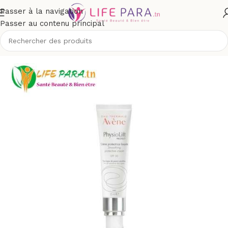
Passer à la navigation
Passer au contenu principal
outique
/
Visage
/
Soins anti-âge et anti-rides
/
Rides installées