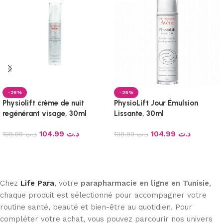
-25%
-25%
Physiolift crème de nuit
PhysioLift Jour Émulsion
regénérant visage, 30ml
Lissante, 30ml
104.99
د.ت
104.99
د.ت
139.99
د.ت
139.99
د.ت
Ajouter au panier
Ajouter au panier
Chez
Life Para
, votre
parapharmacie en ligne en Tunisie
,
chaque produit est sélectionné pour accompagner votre
routine santé, beauté et bien-être au quotidien. Pour
compléter votre achat, vous pouvez parcourir nos univers