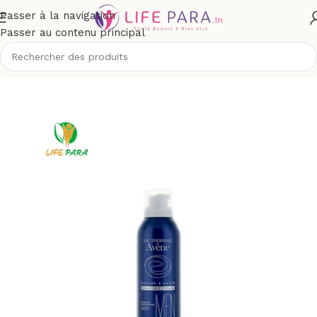
Passer à la navigation
Passer au contenu principal
Accueil
/
Boutique
/
Homme
/
Rasage & après-rasage