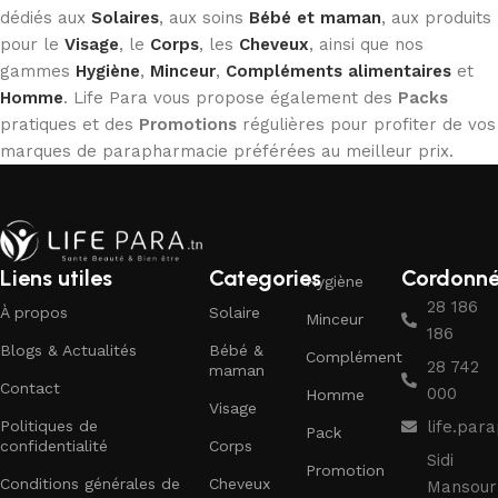
dédiés aux
Solaires
, aux soins
Bébé et maman
, aux produits
pour le
Visage
, le
Corps
, les
Cheveux
, ainsi que nos
gammes
Hygiène
,
Minceur
,
Compléments alimentaires
et
Homme
. Life Para vous propose également des
Packs
pratiques et des
Promotions
régulières pour profiter de vos
marques de parapharmacie préférées au meilleur prix.
Liens utiles
Categories
Cordonn
Hygiène
28 186
À propos
Solaire
Minceur
186
Blogs & Actualités
Bébé &
Complément
28 742
maman
Contact
000
Homme
Visage
Politiques de
life.pa
Pack
confidentialité
Corps
Sidi
Promotion
Conditions générales de
Cheveux
Mansour