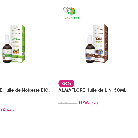
-20%
Huile de Noisette BIO,
ALMAFLORE Huile de LIN, 50ML
11.96
د.ت
14.95
د.ت
9.79
د.ت