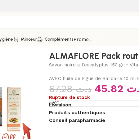
Promo !
ygiène
Minceur
Compléments
let
ALMAFLORE Pack rout
Savon noire a l’eucalyptus 150 gr + Vit
AVEC huile de Figue de Barbarie 10 ml
45.82
.ت
67.28
د.ت
Rupture de stock
Livraison
Produits authentiques
Conseil parapharmacie