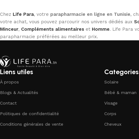
Chez
Life Para
, votre
parapharmacie en ligne en Tunisie
, c
votre achat, vous pouvez parcourir nos univers dédiés aux
So
Minceur
,
Compléments alimentaires
et
Homme
. Life Para
parapharmacie préférées au meilleur prix.
Liens utiles
Categories
À propos
Solaire
Blogs & Actualités
Bébé & maman
Contact
Visage
Politiques de confidentialité
Corps
Conditions générales de vente
Cheveux