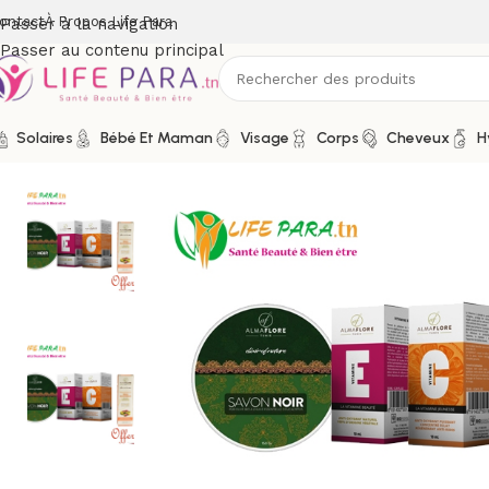
ontact
À Propos Life Para
Passer à la navigation
Passer au contenu principal
Solaires
Bébé Et Maman
Visage
Corps
Cheveux
H
Accueil
/
Boutique
/
promos
/
ALMAFLORE Pack routine comp