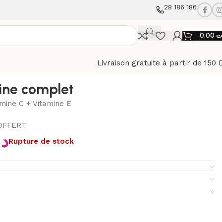
28 186 186
0.00
ت
Livraison gratuite à partir de 150 
ine complet
amine C + Vitamine E
 OFFERT
د
Rupture de stock