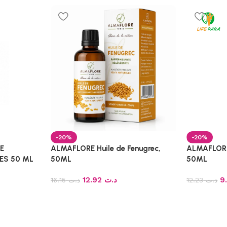
-20%
-20%
E
ALMAFLORE Huile de Fenugrec,
ALMAFLORE 
ES 50 ML
50ML
50ML
12.92
د.ت
16.15
د.ت
12.23
د.ت