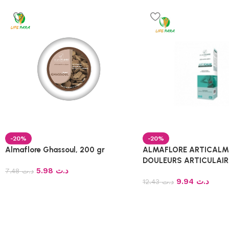
-20%
-20%
Almaflore Ghassoul, 200 gr
ALMAFLORE ARTICALM
DOULEURS ARTICULAIR
5.98
د.ت
7.48
د.ت
9.94
د.ت
12.43
د.ت