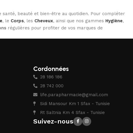
 santé, beauté et bien-être au quotidien. Pour compléter
e
, le
Corps
, les
Cheveux
, ainsi que nos gammes
Hygiène
,
ons
régulières pour profiter de vos marques de
Cordonnées
28 186 186
28 742 000
life.parapharmacie@gmail.com
Sidi Mansour Km 1 Sfax - Tunisie
Rt Saltnia Km 4 Sfax - Tunisie
Suivez-nous