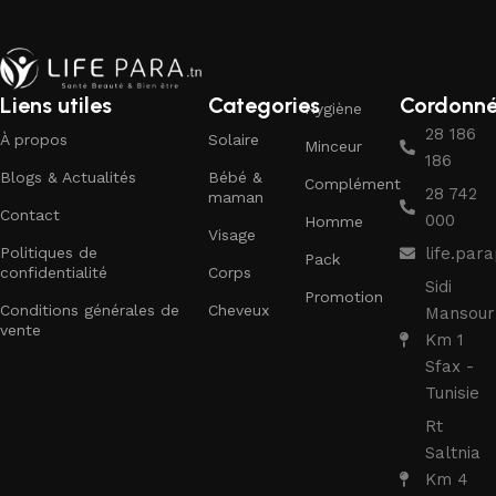
Liens utiles
Categories
Cordonn
Hygiène
28 186
À propos
Solaire
Minceur
186
Blogs & Actualités
Bébé &
Complément
28 742
maman
Contact
000
Homme
Visage
Politiques de
life.pa
Pack
confidentialité
Corps
Sidi
Promotion
Conditions générales de
Cheveux
Mansour
vente
Km 1
Sfax -
Tunisie
Rt
Saltnia
Km 4