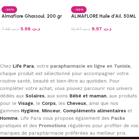
-20%
-20%
Almaflore Ghassoul, 200 gr
ALMAFLORE Huile d’Ail, 50ML
5.98
د.ت
9.97
د.ت
7.48
د.ت
12.47
د.ت
Ajouter au panier
Ajouter au panier
Chez
Life Para
, votre
parapharmacie en ligne en Tunisie
,
chaque produit est sélectionné pour accompagner votre
routine santé, beauté et bien-être au quotidien. Pour
compléter votre achat, vous pouvez parcourir nos univers
dédiés aux
Solaires
, aux soins
Bébé et maman
, aux produits
pour le
Visage
, le
Corps
, les
Cheveux
, ainsi que nos
gammes
Hygiène
,
Minceur
,
Compléments alimentaires
et
Homme
. Life Para vous propose également des
Packs
pratiques et des
Promotions
régulières pour profiter de vos
marques de parapharmacie préférées au meilleur prix.