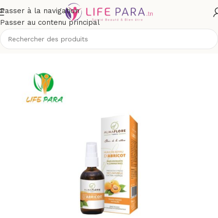
Passer à la navigation
Passer au contenu principal
eil
/
Boutique
/
Bio & naturel
/
Aromathérapie
/
huiles végétales